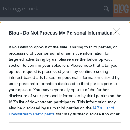
Istengyermek
Címkék
»
vonzás_törvénye
Blog -
Do Not Process My Personal Information
A Teremtés leckéje - Ariel
If you wish to opt-out of the sale, sharing to third parties, or
Istengyermek
•
2013. december 05.
0
processing of your personal or sensitive information for
targeted advertising by us, please use the below opt-out
A hit a képzelet ereje. Hitünknek csupán saját
section to confirm your selection. Please note that after your
magunk állítunk határokat. Amennyiben hitünk erős,
opt-out request is processed you may continue seeing
a határ nem létező. Teremtőerőnk segítségével a
interest-based ads based on personal information utilized by
hitünk által bármit megteremthetünk. Mi a
us or personal information disclosed to third parties prior to
Teremtőerő? Egy belső esszencia, mely a hittel és
your opt-out. You may separately opt-out of the further
képzelettel valamint a…
disclosure of your personal information by third parties on the
IAB’s list of downstream participants. This information may
Csoda: Földanya, Gaya változásai a 8
also be disclosed by us to third parties on the
IAB’s List of
Downstream Participants
that may further disclose it to other
napon 2013. Május 27.
third parties.
Istengyermek
•
2013. május 27.
0