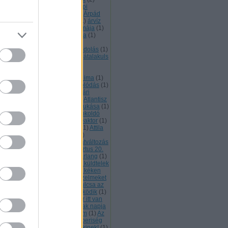
pádkori monostor
(
1
)
Árpád napi
gemlékezés
(
2
)
Árpád sáv
(
2
)
Árpád
rvonala
(
1
)
Arraragat
(
1
)
Arte
(
1
)
árvíz
asztás
(
1
)
Assisi Szent Ferec imája
(
1
)
tana Heliksz a felvirágzás kódja
(
1
)
thar
(
2
)
asztálsík
(
1
)
asztrál
(
1
)
tráltest
(
2
)
Ataisz
(
2
)
Ataiszi kódolás
(
1
)
aiszi magok
(
1
)
átalakulás
(
16
)
átalakuls
átalakultást segíti
(
1
)
átállt a
mloklebeny más valóságok
zékelésére
(
1
)
Atanykort segítő ima
(
1
)
élés
(
1
)
áthangolás
(
1
)
áthangolódás
(
1
)
lla a Hunok királya
(
1
)
Atilla nyári
llásterületén tartandó szer
(
1
)
Atlantisz
Atlantiszi mágia
(
1
)
Atlantisz bukása
(
1
)
lényegülés
(
1
)
átokoldás
(
1
)
átokoldó
öveg
(
2
)
atomerőmű
(
1
)
atomreaktor
(
1
)
programozás
(
1
)
Attila katonái
(
1
)
Attila
gykirály
(
1
)
Attila Nagykirály
(
2
)
változás
(
1
)
ÁTVÁLTOZÁS
(
1
)
átváltozás
4
)
Átvátozás
(
1
)
Atya
(
1
)
Augusztus 20.
aura
(
3
)
Aurum
(
1
)
Ausztrál barlang
(
1
)
lai Szent Tetéz
(
1
)
Az
(
1
)
azért küldtelek
Azovi szigetek
(
1
)
az agytörzs kéken
ágít
(
1
)
az amygdala üríti az érzelmeket
Az anyagból való kikódolás kulcsa az
elem
(
1
)
az apostoli korona működik
(
1
)
 Aranykor imája
(
1
)
az Aranykor itt van
Az egység megtapasztalásának napja
az ég ajándéka egy új program
(
1
)
Az
t virágának ősi titka
(
1
)
Az emberiség
vében megbocsájtunk mindenkinek!
(
1
)