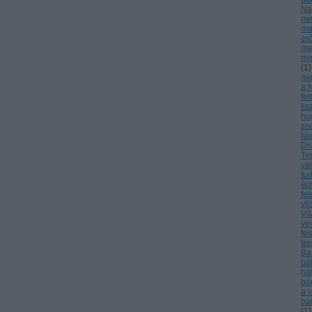
Na
me
ma
er
me
me
(
1
)
meg
a 
fel
tis
ho
sz
fá
Dn
Te
va
tu
ér
fe
vi
Vi
ve
fel
té
Ba
bá
há
bá
a 
bá
(
1
)