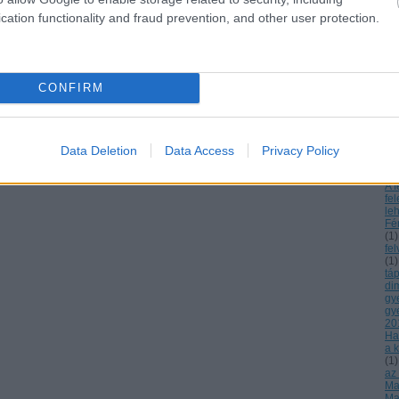
Az
cation functionality and fraud prevention, and other user protection.
Cs
es
ká
örö
gy
Az
CONFIRM
a 
bá
A c
13
Dn
Data Deletion
Data Access
Privacy Policy
ré
inf
A f
fe
le
Fé
(
1
)
fe
(
1
)
tá
di
gy
gy
20
Ha
a k
(
1
)
az
Mag
Ma