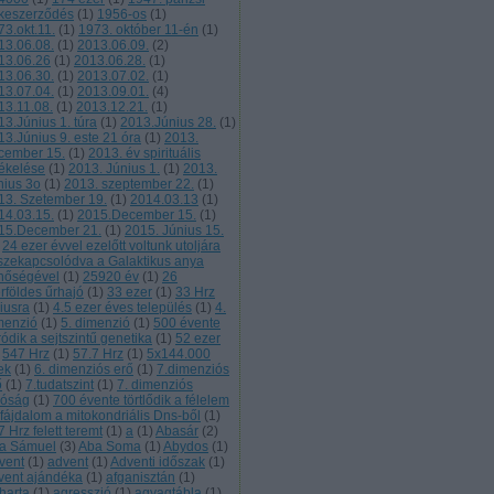
keszerződés
(
1
)
1956-os
(
1
)
73.okt.11.
(
1
)
1973. október 11-én
(
1
)
13.06.08.
(
1
)
2013.06.09.
(
2
)
13.06.26
(
1
)
2013.06.28.
(
1
)
13.06.30.
(
1
)
2013.07.02.
(
1
)
13.07.04.
(
1
)
2013.09.01.
(
4
)
13.11.08.
(
1
)
2013.12.21.
(
1
)
13.Június 1. túra
(
1
)
2013.Június 28.
(
1
)
13.Június 9. este 21 óra
(
1
)
2013.
cember 15.
(
1
)
2013. év spirituális
tékelése
(
1
)
2013. Június 1.
(
1
)
2013.
nius 3o
(
1
)
2013. szeptember 22.
(
1
)
13. Szetember 19.
(
1
)
2014.03.13
(
1
)
14.03.15.
(
1
)
2015.December 15.
(
1
)
15.December 21.
(
1
)
2015. Június 15.
24 ezer évvel ezelőtt voltunk utoljára
szekapcsolódva a Galaktikus anya
nőségével
(
1
)
25920 év
(
1
)
26
rföldes űrhajó
(
1
)
33 ezer
(
1
)
33 Hrz
liusra
(
1
)
4.5 ezer éves település
(
1
)
4.
menzió
(
1
)
5. dimenzió
(
1
)
500 évente
ródik a sejtszintű genetika
(
1
)
52 ezer
547 Hrz
(
1
)
57.7 Hrz
(
1
)
5x144.000
ek
(
1
)
6. dimenziós erő
(
1
)
7.dimenziós
ő
(
1
)
7.tudatszint
(
1
)
7. dimenziós
lóság
(
1
)
700 évente törtlődik a félelem
 fájdalom a mitokondriális Dns-ből
(
1
)
 Hrz felett teremt
(
1
)
a
(
1
)
Abasár
(
2
)
a Sámuel
(
3
)
Aba Soma
(
1
)
Abydos
(
1
)
vent
(
1
)
advent
(
1
)
Adventi időszak
(
1
)
vent ajándéka
(
1
)
afganisztán
(
1
)
harta
(
1
)
agresszió
(
1
)
agyagtábla
(
1
)