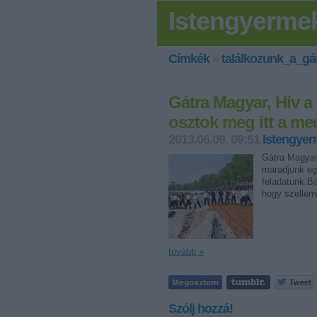
Istengyerme
Címkék
»
találkozunk_a_gá
Gátra Magyar, Hív a
osztok meg itt a me
2013.06.09. 09:51
Istengye
Gátra Magyar
maradjunk eg
feladatunk.Bá
hogy szellems
tovább »
Szólj hozzá!