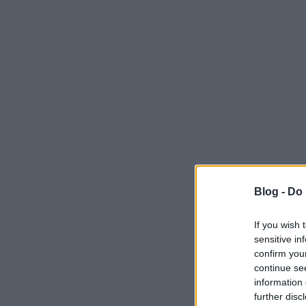
Blog -
Do 
If you wish 
sensitive in
confirm you
continue se
information 
further disc