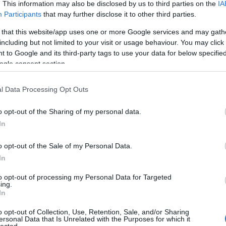
. This information may also be disclosed by us to third parties on the
IA
An
Participants
that may further disclose it to other third parties.
An
An
(
1
)
 that this website/app uses one or more Google services and may gath
Vit
including but not limited to your visit or usage behaviour. You may click 
Is
(
1
)
 to Google and its third-party tags to use your data for below specifi
Ant
ogle consent section.
Ar
ár
ap
Apo
l Data Processing Opt Outs
ap
ár
Ár
o opt-out of the Sharing of my personal data.
(
3
)
Ar
In
ar
vé
te
o opt-out of the Sale of my Personal Data.
ar
ar
In
te
ar
te
to opt-out of processing my Personal Data for Targeted
ar
ing.
ár
In
(
1
)
(
9
)
o opt-out of Collection, Use, Retention, Sale, and/or Sharing
Ar
ersonal Data that Is Unrelated with the Purposes for which it
Ar
lected.
(
1
)