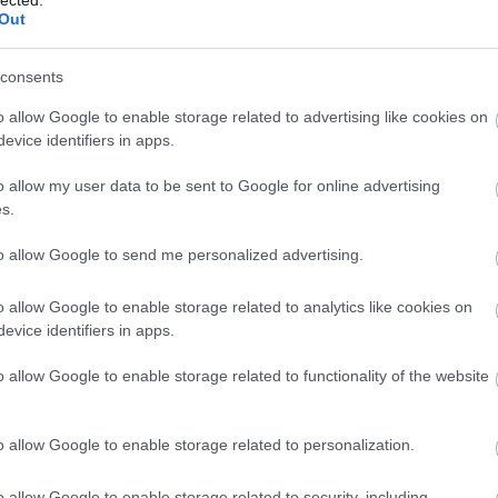
Ár
Out
me
vé
ap
consents
As
As
asz
o allow Google to enable storage related to advertising like cookies on
at
evice identifiers in apps.
(
1
)
ho
ér
o allow my user data to be sent to Google for online advertising
át
Ati
s.
szá
(
5
)
át
to allow Google to send me personalized advertising.
sz
át
na
o allow Google to enable storage related to analytics like cookies on
Át
(
1
evice identifiers in apps.
(
1
)
Avi
(
1
)
o allow Google to enable storage related to functionality of the website
vil
(
1
)
rz
az
o allow Google to enable storage related to personalization.
(
1
)
(
1
)
Éle
o allow Google to enable storage related to security, including
ne