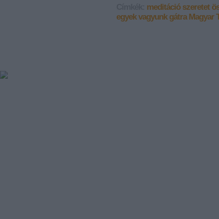
Címkék:
meditáció
szeretet
ö
egyek vagyunk
gátra Magyar