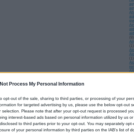
ag
ag
Ah
aj
gy
Aj
ak
akt
(
9
)
An
(
1
)
Ál
Ál
(
1
)
Ál
re
Al
ke
ál
Not Process My Personal Information
áll
Ma
Al
év
to opt-out of the sale, sharing to third parties, or processing of your per
Al
formation for targeted advertising by us, please use the below opt-out s
éb
Ur
r selection. Please note that after your opt-out request is processed y
tu
eing interest-based ads based on personal information utilized by us or
Am
am
disclosed to third parties prior to your opt-out. You may separately opt-
sz
losure of your personal information by third parties on the IAB’s list of
am
(
1
)