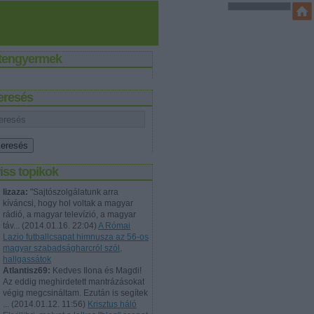
stengyermek
eresés
iss topikok
lizaza:
"Sajtószolgálatunk arra
kíváncsi, hogy hol voltak a magyar
rádió, a magyar televízió, a magyar
táv...
(
2014.01.16. 22:04
)
A Római
Lazio futballcsapat himnusza az 56-os
magyar szabadságharcról szól,
hallgassátok
Atlantisz69:
Kedves Ilona és Magdi!
Az eddig meghirdetett mantrázásokat
végig megcsináltam. Ezután is segítek
...
(
2014.01.12. 11:56
)
Krisztus háló