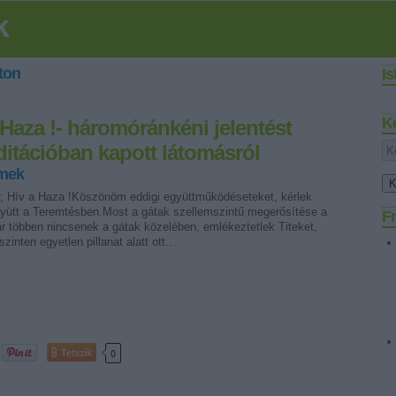
k
ton
I
K
 Haza !- háromóránkéni jelentést
ditációban kapott látomásról
rmek
, Hív a Haza !Köszönöm eddigi együttműködéseteket, kérlek
yütt a Teremtésben.Most a gátak szellemszintű megerősítése a
Fr
r többen nincsenek a gátak közelében, emlékeztetlek Titeket,
zinten egyetlen pillanat alatt ott…
Tetszik
0