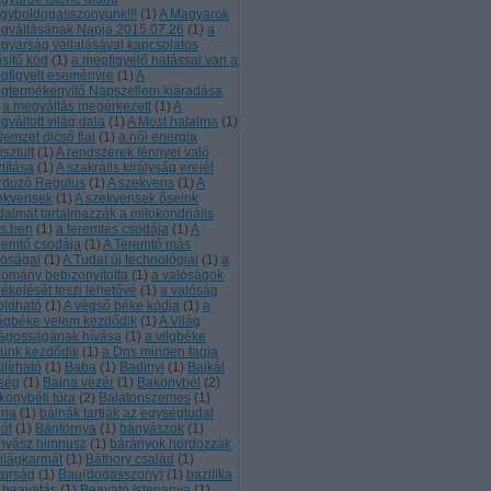
gyboldogasszonyunk!!!
(
1
)
A Magyarok
gváltásának Napja 2015.07.26
(
1
)
a
gyarság vállalásával kapcsolatos
ősítő kód
(
1
)
a megfigyelő hatással van a
gfigyelt eseményre
(
1
)
A
gtermékenyítő Napszellem kiáradása
a megváltás megérkezett
(
1
)
A
váltott világ dala
(
1
)
A Most hatalma
(
1
)
Nemzet dicső fiai
(
1
)
a női energia
tisztult
(
1
)
A rendszerek fénnyel való
ztítása
(
1
)
A szakrális királyság erejét
rdozó Regulus
(
1
)
A szekvens
(
1
)
A
ekvensek
(
1
)
A szekvensek őseink
jdalmát tartalmazzák a mitokondriális
s.ben
(
1
)
a teremtés csodája
(
1
)
A
remtő csodája
(
1
)
A Teremtő más
lóságai
(
1
)
A Tudat új technológiái
(
1
)
a
domány bebizonyította
(
1
)
a valóságok
zékelését teszi lehetővé
(
1
)
a valóság
loldható
(
1
)
A végső béke kódja
(
1
)
a
lágbéke velem kezdődik
(
1
)
A Világ
lágosságának hívása
(
1
)
a vilgbéke
lünk kezdődik
(
1
)
a Dns minden tagja
ülírható
(
1
)
Baba
(
1
)
Badinyi
(
1
)
Bajkál
rség
(
1
)
Bajna vezér
(
1
)
Bakonybél
(
2
)
konybéli túra
(
2
)
Balatonszemes
(
1
)
lna
(
1
)
bálnák tartják az egységtudat
lót
(
1
)
Bántornya
(
1
)
bányászok
(
1
)
nyász himnusz
(
1
)
bárányok hordozzák
világkarmát
(
1
)
Báthory család
(
1
)
tprság
(
1
)
Bau(dogasszony)
(
1
)
bazilika
beavatás
(
1
)
Beavató Istenanya
(
1
)