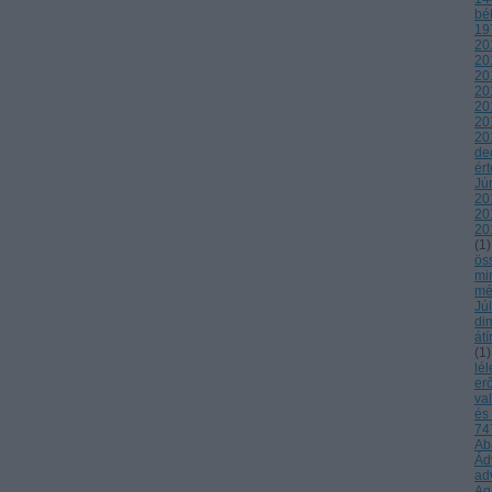
bé
19
20
20
20
20
20
20
20
de
ér
Jú
20
20
20
(
1
)
ös
mi
mé
Jú
di
átí
(
1
)
lél
er
va
és
747
Ab
Ád
ad
Ag