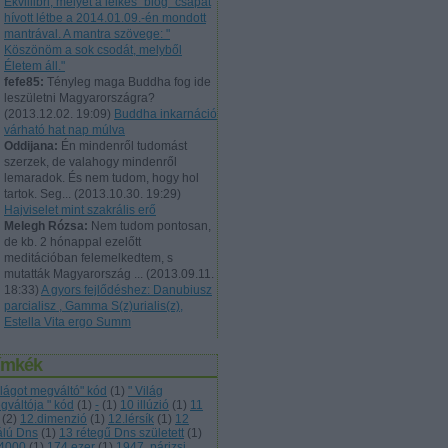
Ekvillibri, melyet a lelkes "blog" csapat
hívott létbe a 2014.01.09.-én mondott
mantrával. A mantra szövege: "
Köszönöm a sok csodát, melyből
Életem áll."
fefe85:
Tényleg maga Buddha fog ide
leszületni Magyarországra?
(
2013.12.02. 19:09
)
Buddha inkarnáció
várható hat nap múlva
Oddijana:
Én mindenről tudomást
szerzek, de valahogy mindenről
lemaradok. És nem tudom, hogy hol
tartok. Seg...
(
2013.10.30. 19:29
)
Hajviselet mint szakrális erő
Melegh Rózsa:
Nem tudom pontosan,
de kb. 2 hónappal ezelőtt
meditációban felemelkedtem, s
mutatták Magyarország ...
(
2013.09.11.
18:33
)
A gyors fejlődéshez: Danubiusz
parcialisz , Gamma S(z)urialis(z),
Estella Vita ergo Summ
ímkék
világot megváltó" kód
(
1
)
" Világ
gváltója " kód
(
1
)
-
(
1
)
10 illúzió
(
1
)
11
(
2
)
12.dimenzió
(
1
)
12.lérsík
(
1
)
12
álú Dns
(
1
)
13 rétegű Dns született
(
1
)
4000
(
1
)
174 ezer
(
1
)
1947. párizsi