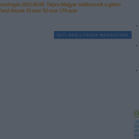
sszefogás
2013.06.09.
Talpra Magyar
találkozunk a gáton
Turul fészek
33 ezer
52 ezer
174 ezer
SÜTI BEÁLLÍTÁSOK MÓDOSÍTÁSA
C
" 
me
sík
sz
14