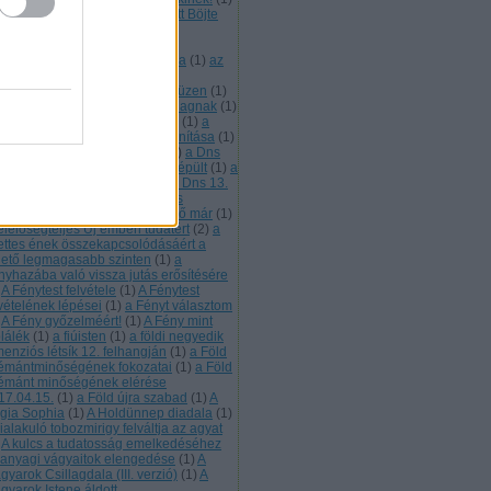
 emberi méltóságért díjat kapott Böjte
aba ferences szerzetes
(
1
)
Az
ztergomi főszékesegyház Téli-
polnájának mennyezeti freskója
(
1
)
az
k élet helye
(
1
)
az összefogás
ümölcs
(
1
)
az Ótörök néplélek üzen
(
1
)
 Úzok 7. leszármazotti ága a Magnak
(
1
)
bárány a világkarma hordozója
(
1
)
a
rány lelke üzen
(
1
)
a bárány tanítása
(
1
)
sillaglét tudati visszafejtése
(
1
)
a Dns
. rétege
(
1
)
a Dns 13. rétege kiépült
(
1
)
a
s 13. rétege most töltődik
(
1
)
a Dns 13.
tege tartalmazza a fénnyé válás
ormációit
(
1
)
a fátyol nem létező már
(
1
)
elelőségteljes Új emberi tudatért
(
2
)
a
lettes ének összekapcsolódásáért a
hető legmagasabb szinten
(
1
)
a
nyhazába való vissza jutás erősítésére
A Fénytest felvétele
(
1
)
A Fénytest
lvételének lépései
(
1
)
a Fényt választom
A Fény győzelméért!
(
1
)
A Fény mint
plálék
(
1
)
a fiúisten
(
1
)
a földi negyedik
menziós létsík 12. felhangján
(
1
)
a Föld
émántminőségének fokozatai
(
1
)
a Föld
émánt minőségének elérése
17.04.15.
(
1
)
a Föld újra szabad
(
1
)
A
gia Sophia
(
1
)
A Holdünnep diadala
(
1
)
ialakuló tobozmirigy felváltja az agyat
A kulcs a tudatosság emelkedéséhez
 anyagi vágyaitok elengedése
(
1
)
A
yarok Csillagdala (III. verzió)
(
1
)
A
gyarok Istene áldott