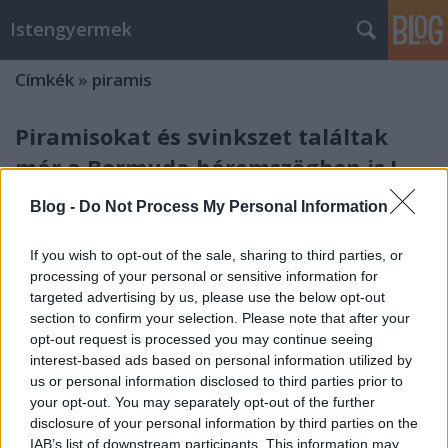
Istengyermek
Címkék
»
piramis
Piramisokat és svinkszet találtak
már a Bermuda háromszögben is !
Istengyermek
•
2014. február 02.
0
Blog -
Do Not Process My Personal Information
Milyen véletlen ez, mely most sorra hozza elő a
If you wish to opt-out of the sale, sharing to third parties, or
piramisokat és svinkszeket. Csak nem egy hatalmas
processing of your personal or sensitive information for
tudati ugrás előtt állunk? De igeeeen!
targeted advertising by us, please use the below opt-out
http://www.fenyorveny.hu/2013/06/orias-
section to confirm your selection. Please note that after your
piramisokat-es-szfinxeket.html
opt-out request is processed you may continue seeing
interest-based ads based on personal information utilized by
Seherezádé ébresztőszignál
us or personal information disclosed to third parties prior to
your opt-out. You may separately opt-out of the further
2013.07.28. hat óta reggel
disclosure of your personal information by third parties on the
Istengyermek
•
2013. július 29.
0
IAB’s list of downstream participants. This information may