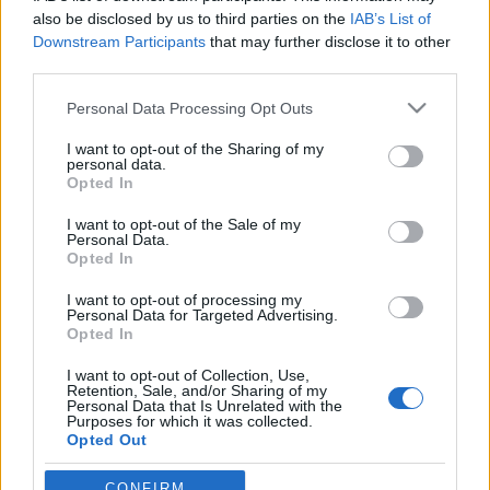
also be disclosed by us to third parties on the
IAB’s List of
Downstream Participants
that may further disclose it to other
Út közben Budakalász felé már elindult a gerjesztő
third parties.
energia ami ébresztőkódokat küldött a Nap a
piramisok szellemeinek, kik évezredes álmukból
Please note that this website/app uses one or more Google
Personal Data Processing Opt Outs
lettek ébresztve. Seherezádé a kód neve, mely egy
services and may gather and store information including but
perc hatminc másodperc alatt lett kisugározva
not limited to your visit or usage behaviour. You may click to
I want to opt-out of the Sharing of my
personal data.
három apró villantással, melyből ez…
grant or deny consent to Google and its third-party tags to
Opted In
use your data for below specified purposes in below Google
consent section.
Piramishangoló kódok a Pilisbe --
I want to opt-out of the Sale of my
Personal Data.
2013.07.28. hajnali 5 óra
Opted In
Istengyermek
•
2013. július 29.
0
I want to opt-out of processing my
Personal Data for Targeted Advertising.
Opted In
Szenegalica Piesztra nevezetű,a világ összes
I want to opt-out of Collection, Use,
piramisának hangolására érkező kódot láttok a
Retention, Sale, and/or Sharing of my
képen hajnali 5 órakor, Dobogókő, Zsindelyes előtti
Personal Data that Is Unrelated with the
Purposes for which it was collected.
jurtától fényképezve. Szelei Magdolna fotója.Ez a
Opted Out
Nap volt a szent pillanata a világ 144 ezer
piramisának összerendező hangolására.…
Google consents
CONFIRM