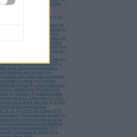
 emberi méltóságért díjat kapott Böjte
aba ferences szerzetes
(
1
)
Az
ztergomi főszékesegyház Téli-
polnájának mennyezeti freskója
(
1
)
az
k élet helye
(
1
)
az összefogás
ümölcs
(
1
)
az Ótörök néplélek üzen
(
1
)
 Úzok 7. leszármazotti ága a Magnak
(
1
)
bárány a világkarma hordozója
(
1
)
a
rány lelke üzen
(
1
)
a bárány tanítása
(
1
)
sillaglét tudati visszafejtése
(
1
)
a Dns
. rétege
(
1
)
a Dns 13. rétege kiépült
(
1
)
a
s 13. rétege most töltődik
(
1
)
a Dns 13.
tege tartalmazza a fénnyé válás
ormációit
(
1
)
a fátyol nem létező már
(
1
)
elelőségteljes Új emberi tudatért
(
2
)
a
lettes ének összekapcsolódásáért a
hető legmagasabb szinten
(
1
)
a
nyhazába való vissza jutás erősítésére
A Fénytest felvétele
(
1
)
A Fénytest
lvételének lépései
(
1
)
a Fényt választom
A Fény győzelméért!
(
1
)
A Fény mint
plálék
(
1
)
a fiúisten
(
1
)
a földi negyedik
menziós létsík 12. felhangján
(
1
)
a Föld
émántminőségének fokozatai
(
1
)
a Föld
émánt minőségének elérése
17.04.15.
(
1
)
a Föld újra szabad
(
1
)
A
gia Sophia
(
1
)
A Holdünnep diadala
(
1
)
ialakuló tobozmirigy felváltja az agyat
A kulcs a tudatosság emelkedéséhez
 anyagi vágyaitok elengedése
(
1
)
A
yarok Csillagdala (III. verzió)
(
1
)
A
gyarok Istene áldott