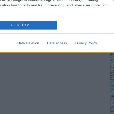
Az
cation functionality and fraud prevention, and other user protection.
Cs
es
ká
örö
gy
Az
CONFIRM
a 
bá
A c
13
Dn
Data Deletion
Data Access
Privacy Policy
ré
inf
A f
fe
le
Fé
(
1
)
fe
(
1
)
tá
di
gy
gy
20
Ha
a k
(
1
)
az
Mag
Ma