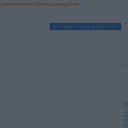
n
jelenések
kódex
földanya
istengyemek
SÜTI BEÁLLÍTÁSOK MÓDOSÍTÁSA
C
" 
me
sík
sz
14