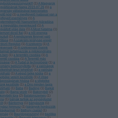
gyboldogasszonyunk!!!
(
1
)
A Magyarok
gváltásának Napja 2015.07.26
(
1
)
a
gyarság vállalásával kapcsolatos
ősítő kód
(
1
)
a megfigyelő hatással van a
gfigyelt eseményre
(
1
)
A
gtermékenyítő Napszellem kiáradása
a megváltás megérkezett
(
1
)
A
váltott világ dala
(
1
)
A Most hatalma
(
1
)
Nemzet dicső fiai
(
1
)
a női energia
tisztult
(
1
)
A rendszerek fénnyel való
ztítása
(
1
)
A szakrális királyság erejét
rdozó Regulus
(
1
)
A szekvens
(
1
)
A
ekvensek
(
1
)
A szekvensek őseink
jdalmát tartalmazzák a mitokondriális
s.ben
(
1
)
a teremtés csodája
(
1
)
A
remtő csodája
(
1
)
A Teremtő más
lóságai
(
1
)
A Tudat új technológiái
(
1
)
a
domány bebizonyította
(
1
)
a valóságok
zékelését teszi lehetővé
(
1
)
a valóság
loldható
(
1
)
A végső béke kódja
(
1
)
a
lágbéke velem kezdődik
(
1
)
A Világ
lágosságának hívása
(
1
)
a vilgbéke
lünk kezdődik
(
1
)
a Dns minden tagja
ülírható
(
1
)
Baba
(
1
)
Badinyi
(
1
)
Bajkál
rség
(
1
)
Bajna vezér
(
1
)
Bakonybél
(
2
)
konybéli túra
(
2
)
Balatonszemes
(
1
)
lna
(
1
)
bálnák tartják az egységtudat
lót
(
1
)
Bántornya
(
1
)
bányászok
(
1
)
nyász himnusz
(
1
)
bárányok hordozzák
világkarmát
(
1
)
Báthory család
(
1
)
tprság
(
1
)
Bau(dogasszony)
(
1
)
bazilika
beavatás
(
1
)
Beavató Istenanya
(
1
)