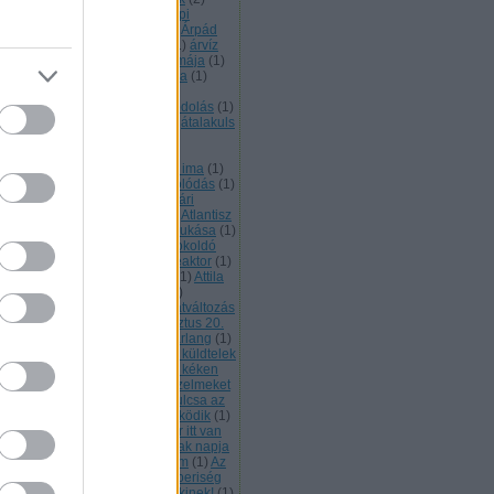
pádkori monostor
(
1
)
Árpád napi
gemlékezés
(
2
)
Árpád sáv
(
2
)
Árpád
rvonala
(
1
)
Arraragat
(
1
)
Arte
(
1
)
árvíz
asztás
(
1
)
Assisi Szent Ferec imája
(
1
)
tana Heliksz a felvirágzás kódja
(
1
)
thar
(
2
)
asztálsík
(
1
)
asztrál
(
1
)
tráltest
(
2
)
Ataisz
(
2
)
Ataiszi kódolás
(
1
)
aiszi magok
(
1
)
átalakulás
(
16
)
átalakuls
átalakultást segíti
(
1
)
átállt a
mloklebeny más valóságok
zékelésére
(
1
)
Atanykort segítő ima
(
1
)
élés
(
1
)
áthangolás
(
1
)
áthangolódás
(
1
)
lla a Hunok királya
(
1
)
Atilla nyári
llásterületén tartandó szer
(
1
)
Atlantisz
Atlantiszi mágia
(
1
)
Atlantisz bukása
(
1
)
lényegülés
(
1
)
átokoldás
(
1
)
átokoldó
öveg
(
2
)
atomerőmű
(
1
)
atomreaktor
(
1
)
programozás
(
1
)
Attila katonái
(
1
)
Attila
gykirály
(
1
)
Attila Nagykirály
(
2
)
változás
(
1
)
ÁTVÁLTOZÁS
(
1
)
átváltozás
4
)
Átvátozás
(
1
)
Atya
(
1
)
Augusztus 20.
aura
(
3
)
Aurum
(
1
)
Ausztrál barlang
(
1
)
lai Szent Tetéz
(
1
)
Az
(
1
)
azért küldtelek
Azovi szigetek
(
1
)
az agytörzs kéken
ágít
(
1
)
az amygdala üríti az érzelmeket
Az anyagból való kikódolás kulcsa az
elem
(
1
)
az apostoli korona működik
(
1
)
 Aranykor imája
(
1
)
az Aranykor itt van
Az egység megtapasztalásának napja
az ég ajándéka egy új program
(
1
)
Az
t virágának ősi titka
(
1
)
Az emberiség
vében megbocsájtunk mindenkinek!
(
1
)