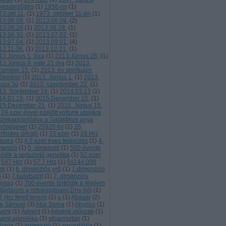
keszerződés
(
1
)
1956-os
(
1
)
73.okt.11.
(
1
)
1973. október 11-én
(
1
)
13.06.08.
(
1
)
2013.06.09.
(
2
)
13.06.26
(
1
)
2013.06.28.
(
1
)
13.06.30.
(
1
)
2013.07.02.
(
1
)
13.07.04.
(
1
)
2013.09.01.
(
4
)
13.11.08.
(
1
)
2013.12.21.
(
1
)
13.Június 1. túra
(
1
)
2013.Június 28.
(
1
)
13.Június 9. este 21 óra
(
1
)
2013.
cember 15.
(
1
)
2013. év spirituális
tékelése
(
1
)
2013. Június 1.
(
1
)
2013.
nius 3o
(
1
)
2013. szeptember 22.
(
1
)
13. Szetember 19.
(
1
)
2014.03.13
(
1
)
14.03.15.
(
1
)
2015.December 15.
(
1
)
15.December 21.
(
1
)
2015. Június 15.
24 ezer évvel ezelőtt voltunk utoljára
szekapcsolódva a Galaktikus anya
nőségével
(
1
)
25920 év
(
1
)
26
rföldes űrhajó
(
1
)
33 ezer
(
1
)
33 Hrz
liusra
(
1
)
4.5 ezer éves település
(
1
)
4.
menzió
(
1
)
5. dimenzió
(
1
)
500 évente
ródik a sejtszintű genetika
(
1
)
52 ezer
547 Hrz
(
1
)
57.7 Hrz
(
1
)
5x144.000
ek
(
1
)
6. dimenziós erő
(
1
)
7.dimenziós
ő
(
1
)
7.tudatszint
(
1
)
7. dimenziós
lóság
(
1
)
700 évente törtlődik a félelem
 fájdalom a mitokondriális Dns-ből
(
1
)
 Hrz felett teremt
(
1
)
a
(
1
)
Abasár
(
2
)
a Sámuel
(
3
)
Aba Soma
(
1
)
Abydos
(
1
)
vent
(
1
)
Ádvent
(
1
)
Adventi időszak
(
1
)
vent ajándéka
(
1
)
afganisztán
(
1
)
harta
(
1
)
agresszió
(
1
)
agyagtábla
(
1
)