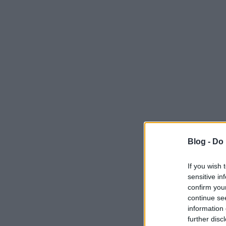
Blog -
Do 
If you wish 
sensitive in
confirm you
continue se
information 
further disc