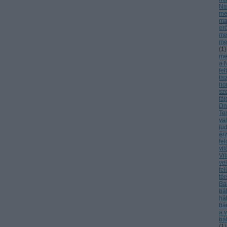
Na
me
ma
er
me
me
(
1
)
meg
a 
fel
tis
ho
sz
fá
Dn
Te
va
tu
ér
fe
vi
Vi
ve
fel
té
Ba
bá
há
bá
a 
bá
(
1
)