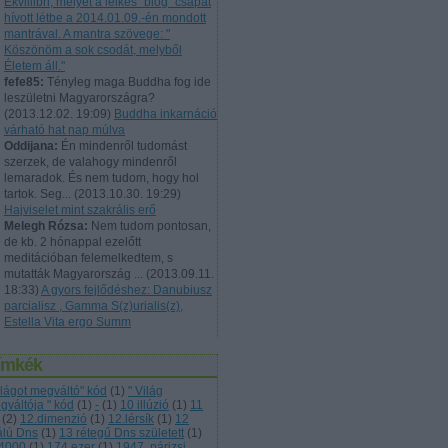
Ekvillibri, melyet a lelkes "blog" csapat
hívott létbe a 2014.01.09.-én mondott
mantrával. A mantra szövege: "
Köszönöm a sok csodát, melyből
Életem áll."
fefe85:
Tényleg maga Buddha fog ide
leszületni Magyarországra?
(
2013.12.02. 19:09
)
Buddha inkarnáció
várható hat nap múlva
Oddijana:
Én mindenről tudomást
szerzek, de valahogy mindenről
lemaradok. És nem tudom, hogy hol
tartok. Seg...
(
2013.10.30. 19:29
)
Hajviselet mint szakrális erő
Melegh Rózsa:
Nem tudom pontosan,
de kb. 2 hónappal ezelőtt
meditációban felemelkedtem, s
mutatták Magyarország ...
(
2013.09.11.
18:33
)
A gyors fejlődéshez: Danubiusz
parcialisz , Gamma S(z)urialis(z),
Estella Vita ergo Summ
ímkék
világot megváltó" kód
(
1
)
" Világ
gváltója " kód
(
1
)
-
(
1
)
10 illúzió
(
1
)
11
(
2
)
12.dimenzió
(
1
)
12.lérsík
(
1
)
12
álú Dns
(
1
)
13 rétegű Dns született
(
1
)
4000
(
1
)
174 ezer
(
1
)
1947. párizsi