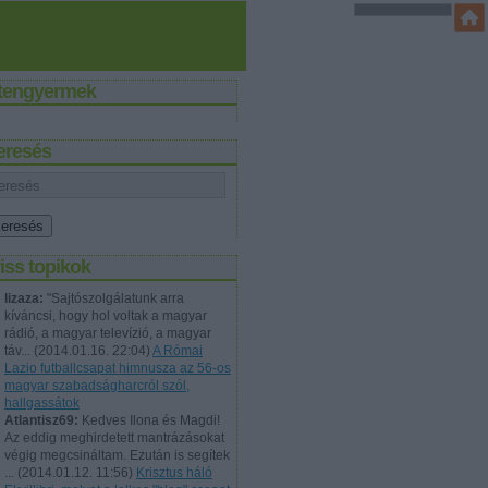
stengyermek
eresés
iss topikok
lizaza:
"Sajtószolgálatunk arra
kíváncsi, hogy hol voltak a magyar
rádió, a magyar televízió, a magyar
táv...
(
2014.01.16. 22:04
)
A Római
Lazio futballcsapat himnusza az 56-os
magyar szabadságharcról szól,
hallgassátok
Atlantisz69:
Kedves Ilona és Magdi!
Az eddig meghirdetett mantrázásokat
végig megcsináltam. Ezután is segítek
...
(
2014.01.12. 11:56
)
Krisztus háló