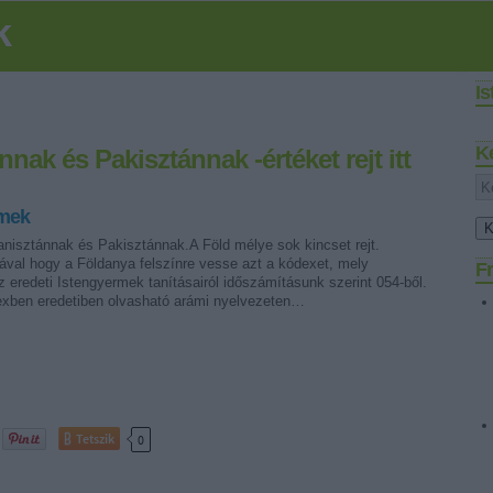
k
I
K
nak és Pakisztánnak -értéket rejt itt
rmek
anisztánnak és Pakisztánnak.A Föld mélye sok kincset rejt.
ával hogy a Földanya felszínre vesse azt a kódexet, mely
Fr
 eredeti Istengyermek tanításairól időszámításunk szerint 054-ből.
xben eredetiben olvasható arámi nyelvezeten…
Tetszik
0