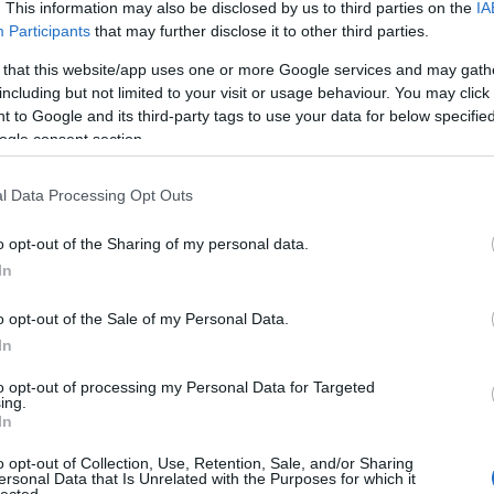
. This information may also be disclosed by us to third parties on the
IA
An
Participants
that may further disclose it to other third parties.
An
An
(
1
)
 that this website/app uses one or more Google services and may gath
Vit
including but not limited to your visit or usage behaviour. You may click 
Is
(
1
)
 to Google and its third-party tags to use your data for below specifi
Ant
ogle consent section.
Ar
ár
ap
Apo
l Data Processing Opt Outs
ap
ár
Ár
o opt-out of the Sharing of my personal data.
(
2
)
Ar
In
ar
vé
te
o opt-out of the Sale of my Personal Data.
ar
ar
In
te
ar
te
to opt-out of processing my Personal Data for Targeted
ar
ing.
ár
In
(
1
)
(
2
)
o opt-out of Collection, Use, Retention, Sale, and/or Sharing
Ar
ersonal Data that Is Unrelated with the Purposes for which it
Ar
lected.
(
1
)