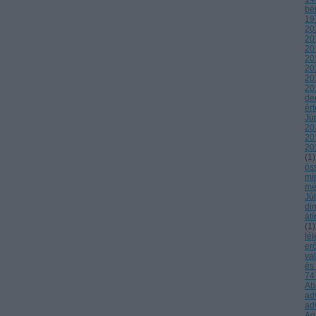
bé
19
20
20
20
20
20
20
20
de
ér
Jú
20
20
20
(
1
)
ös
mi
mé
Jú
di
átí
(
1
)
lél
er
va
és
747
Ab
ad
ad
Ag