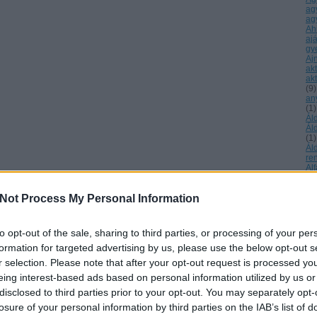
ag
ag
Ah
aj
gy
Aj
ak
akt
(
9
)
an
(
1
)
Ál
Ál
(
1
)
Ál
re
Al
Ke
ál
Not Process My Personal Information
áll
Ma
Al
év
to opt-out of the sale, sharing to third parties, or processing of your per
Al
formation for targeted advertising by us, please use the below opt-out s
éb
Ur
r selection. Please note that after your opt-out request is processed y
tu
eing interest-based ads based on personal information utilized by us or
Am
am
disclosed to third parties prior to your opt-out. You may separately opt-
sz
losure of your personal information by third parties on the IAB’s list of
am
(
1
)