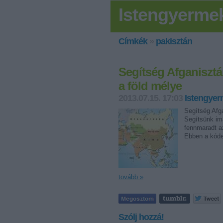
Istengyerme
Címkék
»
pakisztán
Segítség Afganisztán
a föld mélye
2013.07.15. 17:03
Istengye
Segítség Afg
Segítsünk im
fennmaradt az
Ebben a kóde
tovább »
Szólj hozzá!