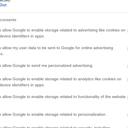
Ár
Out
me
vé
ap
consents
As
As
asz
o allow Google to enable storage related to advertising like cookies on
at
evice identifiers in apps.
(
1
)
ho
ér
o allow my user data to be sent to Google for online advertising
át
Ati
s.
szá
(
5
)
át
to allow Google to send me personalized advertising.
sz
át
na
o allow Google to enable storage related to analytics like cookies on
Át
(
1
evice identifiers in apps.
(
1
)
Avi
(
1
)
o allow Google to enable storage related to functionality of the website
vil
(
1
)
rz
az
o allow Google to enable storage related to personalization.
(
1
)
(
1
)
Éle
o allow Google to enable storage related to security, including
ne