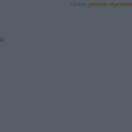
Címkék:
pakisztán
afganisztá