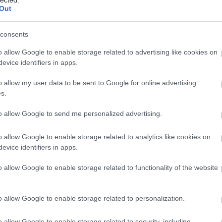
Ár
Out
me
vé
ap
consents
As
As
asz
o allow Google to enable storage related to advertising like cookies on
at
evice identifiers in apps.
(
1
)
ho
ér
o allow my user data to be sent to Google for online advertising
át
Ati
s.
szá
(
5
)
át
to allow Google to send me personalized advertising.
sz
át
na
o allow Google to enable storage related to analytics like cookies on
ÁT
Át
evice identifiers in apps.
Au
Au
Az
o allow Google to enable storage related to functionality of the website
az 
ürí
ki
ko
o allow Google to enable storage related to personalization.
az 
me
aj
o allow Google to enable storage related to security, including
vir