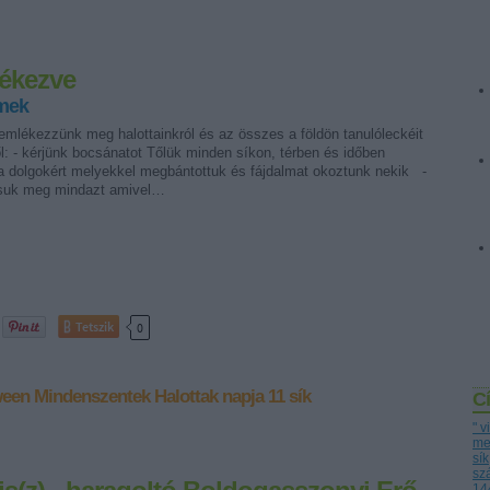
lékezve
mek
emlékezzünk meg halottainkról és az összes a földön tanulóleckéit
ről: - kérjünk bocsánatot Tőlük minden síkon, térben és időben
a dolgokért melyekkel megbántottuk és fájdalmat okoztunk nekik -
ssuk meg mindazt amivel…
Tetszik
0
ween
Mindenszentek
Halottak napja
11 sík
C
" 
me
sík
sz
14