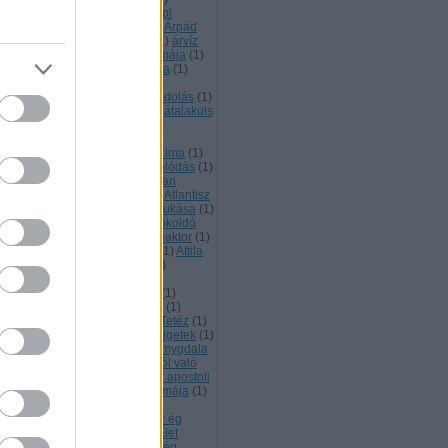
pádkori monostor
(
1
)
Árpád napi
gemlékezés
(
2
)
Árpád sáv
(
2
)
Árpád
rvonala
(
1
)
Arraragat
(
1
)
Arte
(
1
)
árvíz
asztás
(
1
)
Assisi Szent Ferec imája
(
1
)
tana Heliksz a felvirágzás kódja
(
1
)
thar
(
2
)
asztálsík
(
1
)
asztrál
(
1
)
tráltest
(
2
)
Ataisz
(
2
)
Ataiszi kódolás
(
1
)
aiszi magok
(
1
)
átalakulás
(
16
)
átalakuls
átalakultást segíti
(
1
)
átállt a
mloklebeny más valóságok
zékelésére
(
1
)
Atanykort segítő ima
(
1
)
élés
(
1
)
áthangolás
(
1
)
áthangolódás
(
1
)
lla a Hunok királya
(
1
)
Atilla nyári
llásterületén tartandó szer
(
1
)
Atlantisz
Atlantiszi mágia
(
1
)
Atlantisz bukása
(
1
)
lényegülés
(
1
)
átokoldás
(
1
)
átokoldó
öveg
(
2
)
atomerőmű
(
1
)
atomreaktor
(
1
)
programozás
(
1
)
Attila katonái
(
1
)
Attila
gykirály
(
1
)
Attila Nagykirály
(
2
)
VÁLTOZÁS
(
1
)
átváltozás
(
14
)
változás
(
1
)
Átvátozás
(
1
)
Atya
(
1
)
gusztus 20.
(
1
)
aura
(
3
)
Aurum
(
1
)
sztrál barlang
(
1
)
Avilai Szent Tetéz
(
1
)
(
1
)
azért küldtelek
(
1
)
Azovi szigetek
(
1
)
agytörzs kéken világít
(
1
)
az amygdala
ti az érzelmeket
(
1
)
Az anyagból való
kódolás kulcsa az rzelem
(
1
)
az apostoli
rona működik
(
1
)
az Aranykor imája
(
1
)
Aranykor itt van
(
1
)
Az egység
gtapasztalásának napja
(
1
)
az ég
ándéka egy új program
(
1
)
Az Élet
ágának ősi titka
(
1
)
Az emberiség