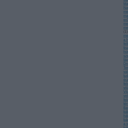
Ma
Na
me
ma
er
me
me
(
1
)
meg
a 
fel
tis
ho
sz
fá
Dn
Te
va
tu
ér
fe
vi
Vi
ve
fel
té
Ba
bá
há
bá
a 
bá