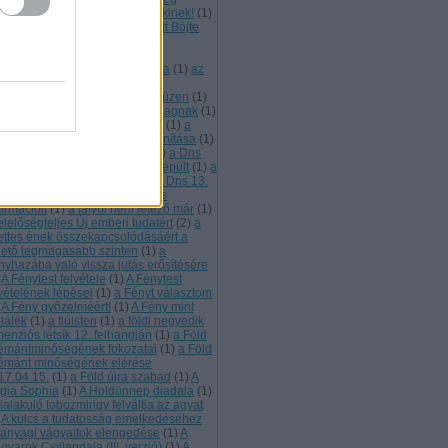
vében megbocsájtunk mindenkinek!
(
1
)
 emberi méltóságért díjat kapott Böjte
aba ferences szerzetes
(
1
)
Az
ztergomi főszékesegyház Téli-
polnájának mennyezeti freskója
(
1
)
az
k élet helye
(
1
)
az összefogás
ümölcs
(
1
)
az Ótörök néplélek üzen
(
1
)
 Úzok 7. leszármazotti ága a Magnak
(
1
)
bárány a világkarma hordozója
(
1
)
a
rány lelke üzen
(
1
)
a bárány tanítása
(
1
)
sillaglét tudati visszafejtése
(
1
)
a Dns
. rétege
(
1
)
a Dns 13. rétege kiépült
(
1
)
a
s 13. rétege most töltődik
(
1
)
a Dns 13.
tege tartalmazza a fénnyé válás
ormációit
(
1
)
a fátyol nem létező már
(
1
)
elelőségteljes Új emberi tudatért
(
2
)
a
lettes ének összekapcsolódásáért a
hető legmagasabb szinten
(
1
)
a
nyhazába való vissza jutás erősítésére
A Fénytest felvétele
(
1
)
A Fénytest
lvételének lépései
(
1
)
a Fényt választom
A Fény győzelméért!
(
1
)
A Fény mint
plálék
(
1
)
a fiúisten
(
1
)
a földi negyedik
menziós létsík 12. felhangján
(
1
)
a Föld
émántminőségének fokozatai
(
1
)
a Föld
émánt minőségének elérése
17.04.15.
(
1
)
a Föld újra szabad
(
1
)
A
gia Sophia
(
1
)
A Holdünnep diadala
(
1
)
ialakuló tobozmirigy felváltja az agyat
A kulcs a tudatosság emelkedéséhez
 anyagi vágyaitok elengedése
(
1
)
A
yarok Csillagdala (III. verzió)
(
1
)
A