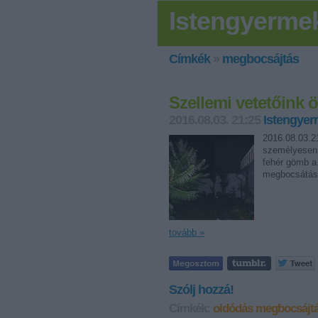
Istengyerme
Címkék
»
megbocsájtás
Szellemi vetetőink 
2016.08.03. 21:25
Istengye
2016.08.03.2
személyesen 
fehér gömb a 
megbocsátás 
tovább »
Szólj hozzá!
Címkék:
oldódás
megbocsájt