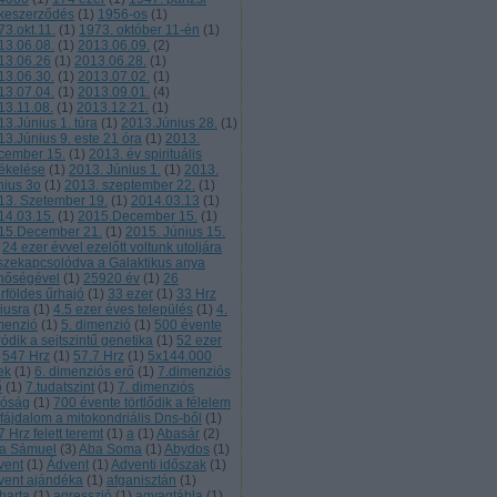
keszerződés
(
1
)
1956-os
(
1
)
73.okt.11.
(
1
)
1973. október 11-én
(
1
)
13.06.08.
(
1
)
2013.06.09.
(
2
)
13.06.26
(
1
)
2013.06.28.
(
1
)
13.06.30.
(
1
)
2013.07.02.
(
1
)
13.07.04.
(
1
)
2013.09.01.
(
4
)
13.11.08.
(
1
)
2013.12.21.
(
1
)
13.Június 1. túra
(
1
)
2013.Június 28.
(
1
)
13.Június 9. este 21 óra
(
1
)
2013.
cember 15.
(
1
)
2013. év spirituális
tékelése
(
1
)
2013. Június 1.
(
1
)
2013.
nius 3o
(
1
)
2013. szeptember 22.
(
1
)
13. Szetember 19.
(
1
)
2014.03.13
(
1
)
14.03.15.
(
1
)
2015.December 15.
(
1
)
15.December 21.
(
1
)
2015. Június 15.
24 ezer évvel ezelőtt voltunk utoljára
szekapcsolódva a Galaktikus anya
nőségével
(
1
)
25920 év
(
1
)
26
rföldes űrhajó
(
1
)
33 ezer
(
1
)
33 Hrz
liusra
(
1
)
4.5 ezer éves település
(
1
)
4.
menzió
(
1
)
5. dimenzió
(
1
)
500 évente
ródik a sejtszintű genetika
(
1
)
52 ezer
547 Hrz
(
1
)
57.7 Hrz
(
1
)
5x144.000
ek
(
1
)
6. dimenziós erő
(
1
)
7.dimenziós
ő
(
1
)
7.tudatszint
(
1
)
7. dimenziós
lóság
(
1
)
700 évente törtlődik a félelem
 fájdalom a mitokondriális Dns-ből
(
1
)
 Hrz felett teremt
(
1
)
a
(
1
)
Abasár
(
2
)
a Sámuel
(
3
)
Aba Soma
(
1
)
Abydos
(
1
)
vent
(
1
)
Ádvent
(
1
)
Adventi időszak
(
1
)
vent ajándéka
(
1
)
afganisztán
(
1
)
harta
(
1
)
agresszió
(
1
)
agyagtábla
(
1
)