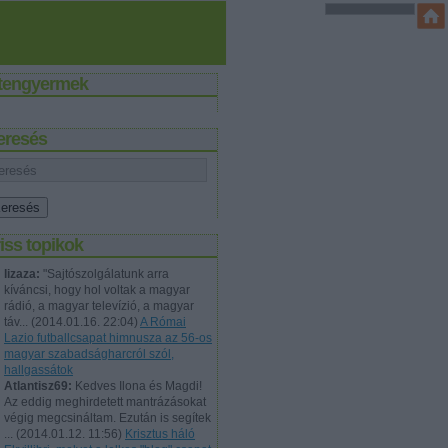
stengyermek
eresés
iss topikok
lizaza:
"Sajtószolgálatunk arra
kíváncsi, hogy hol voltak a magyar
rádió, a magyar televízió, a magyar
táv...
(
2014.01.16. 22:04
)
A Római
Lazio futballcsapat himnusza az 56-os
magyar szabadságharcról szól,
hallgassátok
Atlantisz69:
Kedves Ilona és Magdi!
Az eddig meghirdetett mantrázásokat
végig megcsináltam. Ezután is segítek
...
(
2014.01.12. 11:56
)
Krisztus háló