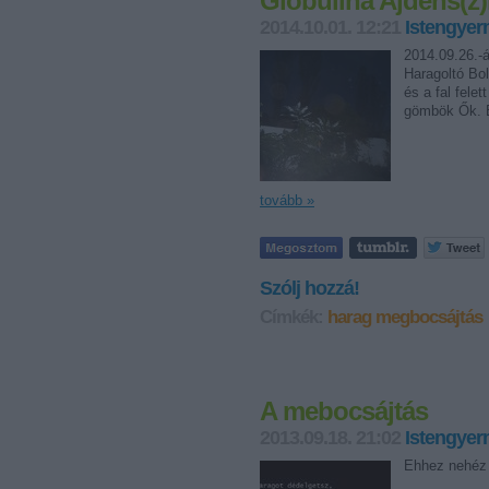
Globulina Ajdens(z)
2014.10.01. 12:21
Istengye
2014.09.26.-á
Haragoltó Bol
és a fal fele
gömbök Ők. E
tovább »
Szólj hozzá!
Címkék:
harag
megbocsájtás
A mebocsájtás
2013.09.18. 21:02
Istengye
Ehhez nehéz l