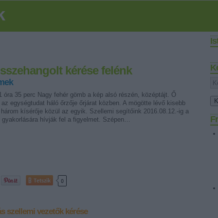
k
I
K
összehangolt kérése felénk
rmek
1 óra 35 perc Nagy fehér gömb a kép alsó részén, középtájt. Ő
az egységtudat háló őrzője őrjárat közben. A mögötte lévő kisebb
három kísérője közül az egyik. Szellemi segítőink 2016.08.12.-ig a
Fr
gyakorlására hívják fel a figyelmet. Szépen…
Tetszik
0
ás
szellemi vezetők kérése