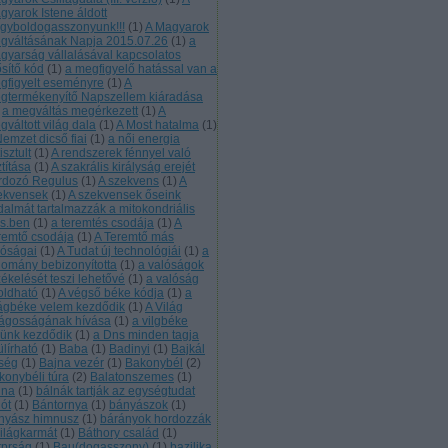
gyarok Istene áldott
gyboldogasszonyunk!!!
(
1
)
A Magyarok
gváltásának Napja 2015.07.26
(
1
)
a
gyarság vállalásával kapcsolatos
ősítő kód
(
1
)
a megfigyelő hatással van a
gfigyelt eseményre
(
1
)
A
gtermékenyítő Napszellem kiáradása
a megváltás megérkezett
(
1
)
A
váltott világ dala
(
1
)
A Most hatalma
(
1
)
Nemzet dicső fiai
(
1
)
a női energia
tisztult
(
1
)
A rendszerek fénnyel való
ztítása
(
1
)
A szakrális királyság erejét
rdozó Regulus
(
1
)
A szekvens
(
1
)
A
ekvensek
(
1
)
A szekvensek őseink
jdalmát tartalmazzák a mitokondriális
s.ben
(
1
)
a teremtés csodája
(
1
)
A
remtő csodája
(
1
)
A Teremtő más
lóságai
(
1
)
A Tudat új technológiái
(
1
)
a
domány bebizonyította
(
1
)
a valóságok
zékelését teszi lehetővé
(
1
)
a valóság
loldható
(
1
)
A végső béke kódja
(
1
)
a
lágbéke velem kezdődik
(
1
)
A Világ
lágosságának hívása
(
1
)
a vilgbéke
lünk kezdődik
(
1
)
a Dns minden tagja
ülírható
(
1
)
Baba
(
1
)
Badinyi
(
1
)
Bajkál
rség
(
1
)
Bajna vezér
(
1
)
Bakonybél
(
2
)
konybéli túra
(
2
)
Balatonszemes
(
1
)
lna
(
1
)
bálnák tartják az egységtudat
lót
(
1
)
Bántornya
(
1
)
bányászok
(
1
)
nyász himnusz
(
1
)
bárányok hordozzák
világkarmát
(
1
)
Báthory család
(
1
)
tprság
(
1
)
Bau(dogasszony)
(
1
)
bazilika