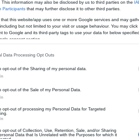
. This information may also be disclosed by us to third parties on the
IA
An
Participants
that may further disclose it to other third parties.
An
An
(
1
)
 that this website/app uses one or more Google services and may gath
Vit
Tetszik
including but not limited to your visit or usage behaviour. You may click 
0
Is
(
1
)
 to Google and its third-party tags to use your data for below specifi
Ant
ogle consent section.
Ar
ár
ap
Apo
l Data Processing Opt Outs
ap
ár
Ár
o opt-out of the Sharing of my personal data.
(
2
)
SÜTI BEÁLLÍTÁSOK MÓDOSÍTÁSA
Ar
In
ar
vé
te
o opt-out of the Sale of my Personal Data.
ar
ar
In
te
ar
te
to opt-out of processing my Personal Data for Targeted
ar
ing.
ár
In
(
1
)
(
2
)
o opt-out of Collection, Use, Retention, Sale, and/or Sharing
Ar
ersonal Data that Is Unrelated with the Purposes for which it
ar
lected.
Ár