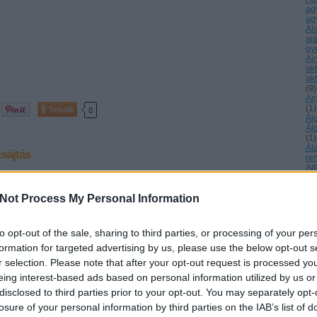
ag
ag
Ah
aj
gy
Aj
ak
akt
(
9
)
An
(
1
)
Tetszik
0
Ál
Ál
(
1
)
Ál
sájtás
re
Al
Ke
ál
Not Process My Personal Information
áll
Má
 - Ariel Angyalunk
Al
év
rmek
to opt-out of the sale, sharing to third parties, or processing of your per
Al
formation for targeted advertising by us, please use the below opt-out s
éb
RT HARAG... Egy kis tudomány fizikai síkon- de összekötve a
Ur
r selection. Please note that after your opt-out request is processed y
SSAL! A Kémcsőbe zárt harag.... Elmer Gates professzor a
tu
egyetem pszichológiai laboratóriumában érdekes biokémiai
eing interest-based ads based on personal information utilized by us or
Am
folytatott. Kimutatta, hogy az emberi szervezetben…
am
disclosed to third parties prior to your opt-out. You may separately opt-
sz
losure of your personal information by third parties on the IAB’s list of
am
(
1
)