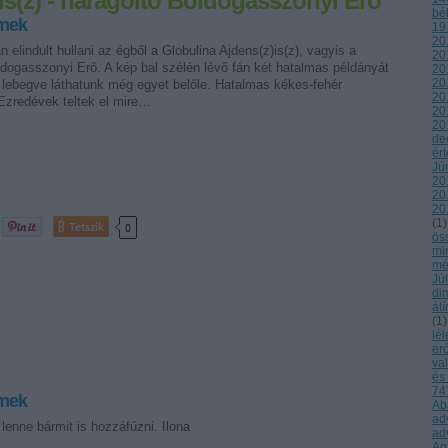
is(z) - haragoltó Boldogasszonyi Erő
bé
rmek
19
20
n elindult hullani az égből a Globulina Ajdens(z)is(z), vagyis a
20
dogasszonyi Erő. A kép bal szélén lévő fán két hatalmas példányát
20
20
tt lebegve láthatunk még egyet belőle. Hatalmas kékes-fehér
20
zredévek teltek el mire…
20
20
de
ér
Jú
20
20
20
(
1
)
Tetszik
0
ös
mi
mé
Jú
di
átí
(
1
)
lél
er
va
és
747
rmek
Ab
ad
enne bármit is hozzáfűzni. Ilona
ad
Ag