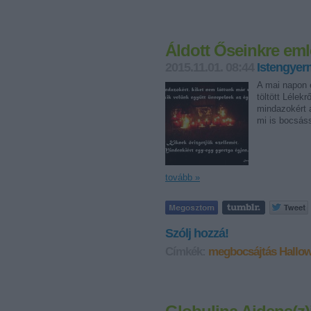
Áldott Őseinkre em
2015.11.01. 08:44
Istengyer
A mai napon 
töltött Lélek
mindazokért 
mi is bocsá
tovább »
Szólj hozzá!
Címkék:
megbocsájtás
Hallo