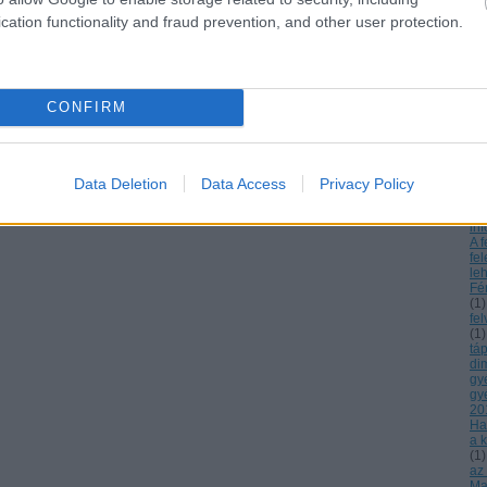
ne
cation functionality and fraud prevention, and other user protection.
Az
Cs
es
ká
örö
gy
CONFIRM
Az
a 
bá
A c
13
Data Deletion
Data Access
Privacy Policy
Dn
ré
inf
A f
fe
le
Fé
(
1
)
fe
(
1
)
tá
di
gy
gy
20
Ha
a k
(
1
)
az
Mag