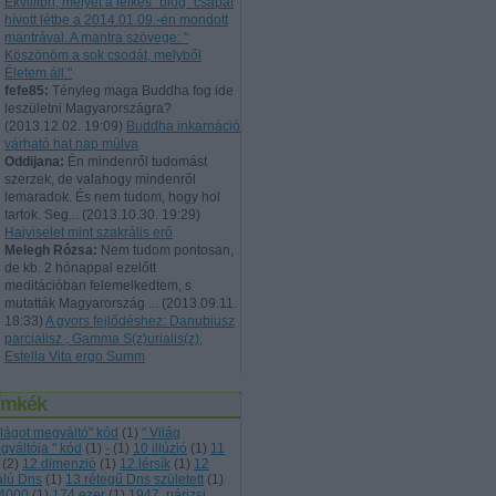
Ekvillibri, melyet a lelkes "blog" csapat
hívott létbe a 2014.01.09.-én mondott
mantrával. A mantra szövege: "
Köszönöm a sok csodát, melyből
Életem áll."
fefe85:
Tényleg maga Buddha fog ide
leszületni Magyarországra?
(
2013.12.02. 19:09
)
Buddha inkarnáció
várható hat nap múlva
Oddijana:
Én mindenről tudomást
szerzek, de valahogy mindenről
lemaradok. És nem tudom, hogy hol
tartok. Seg...
(
2013.10.30. 19:29
)
Hajviselet mint szakrális erő
Melegh Rózsa:
Nem tudom pontosan,
de kb. 2 hónappal ezelőtt
meditációban felemelkedtem, s
mutatták Magyarország ...
(
2013.09.11.
18:33
)
A gyors fejlődéshez: Danubiusz
parcialisz , Gamma S(z)urialis(z),
Estella Vita ergo Summ
ímkék
világot megváltó" kód
(
1
)
" Világ
gváltója " kód
(
1
)
-
(
1
)
10 illúzió
(
1
)
11
(
2
)
12.dimenzió
(
1
)
12.lérsík
(
1
)
12
álú Dns
(
1
)
13 rétegű Dns született
(
1
)
4000
(
1
)
174 ezer
(
1
)
1947. párizsi