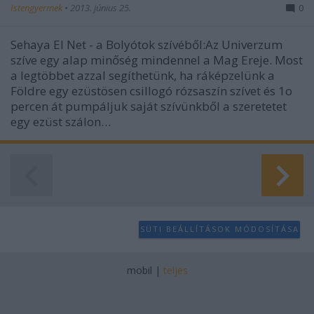
Istengyermek
•
2013. június 25.
0
Sehaya El Net - a Bolyótok szívéből:Az Univerzum
szíve egy alap minőség mindennel a Mag Ereje. Most
a legtöbbet azzal segíthetünk, ha ráképzelünk a
Földre egy ezüstösen csillogó rózsaszín szívet és 1o
percen át pumpáljuk saját szívünkből a szeretetet
egy ezüst szálon…
SÜTI BEÁLLÍTÁSOK MÓDOSÍTÁSA
mobil
|
teljes