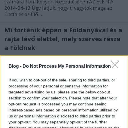
számára Tom Kenyon közvetítésében AZ ÉLETFA
2014-04-13 Úgy látjuk, hogy ti vagytok maga az
Életfa és az Élő…
Mi történik éppen a Földanyával és a
rajta lévő élettel, mely szerves része
a Földnek
Istengyermek
•
2014. február 25.
0
Blog -
Do Not Process My Personal Information
kép: Melegh Rózsa 2014.02.26.-án hajnalban készült
képe Holdanyóról és az Esthajnal csillagról, mely a
If you wish to opt-out of the sale, sharing to third parties, or
a Vénusz népies neve. Ma február 25.-én van a
processing of your personal or sensitive information for
harmadik napja, hogy Földanya vajúdik. A régi
targeted advertising by us, please use the below opt-out
energetikai mezejét írja át, mely nem kis feladat.
section to confirm your selection. Please note that after your
Kérlek segíts Neki, melyet…
opt-out request is processed you may continue seeing
interest-based ads based on personal information utilized by
us or personal information disclosed to third parties prior to
A Földanya fájdalmának enyhítésére
your opt-out. You may separately opt-out of the further
fogjunk össze!
disclosure of your personal information by third parties on the