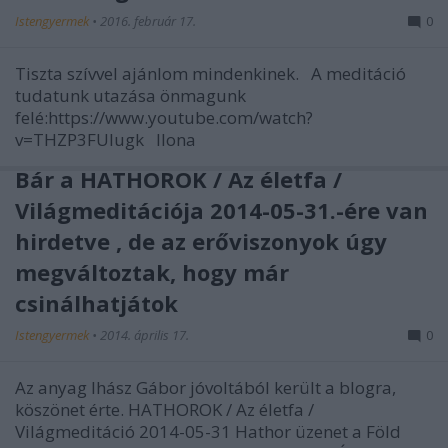
Istengyermek
•
2016. február 17.
0
Tiszta szívvel ajánlom mindenkinek. A meditáció
tudatunk utazása önmagunk
felé:https://www.youtube.com/watch?
v=THZP3FUIugk Ilona
Bár a HATHOROK / Az életfa /
Világmeditációja 2014-05-31.-ére van
hirdetve , de az erőviszonyok úgy
megváltoztak, hogy már
csinálhatjátok
Istengyermek
•
2014. április 17.
0
Az anyag Ihász Gábor jóvoltából került a blogra,
köszönet érte. HATHOROK / Az életfa /
Világmeditáció 2014-05-31 Hathor üzenet a Föld