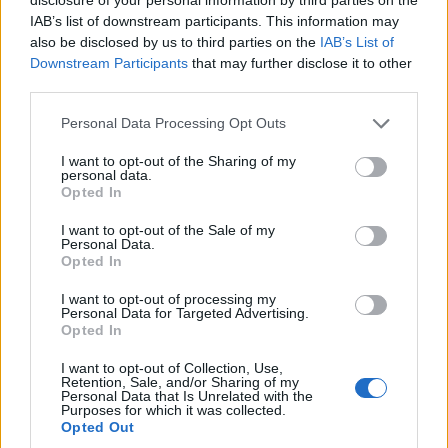
IAB’s list of downstream participants. This information may
Istengyermek
•
2013. október 01.
0
also be disclosed by us to third parties on the
IAB’s List of
Downstream Participants
that may further disclose it to other
A Földanya fájdalmában remeg, rázkódik, melyet
third parties.
földrengésekként élünk meg a világ több pontján.
Please note that this website/app uses one or more Google
Segítsünk neki azzal is, hogy a szívünkből egy zöld
Personal Data Processing Opt Outs
services and may gather and store information including but
szálat indítva a Pilisbe, az Ő szívébe belekapcsoljuk
not limited to your visit or usage behaviour. You may click to
I want to opt-out of the Sharing of my
és lélekszinten szeretet küldünk neki. Áramoltassuk
personal data.
grant or deny consent to Google and its third-party tags to
5 percig a zöld…
Opted In
use your data for below specified purposes in below Google
consent section.
I want to opt-out of the Sale of my
Utolsó Pillanatok a Szívszeretet
Personal Data.
Opted In
kiterjesztésére Szíriáért, mentsük
I want to opt-out of processing my
meg a Testvéreinket !!!
Personal Data for Targeted Advertising.
Opted In
Istengyermek
•
2013. szeptember 15.
0
I want to opt-out of Collection, Use,
Retention, Sale, and/or Sharing of my
Nézzétel meg az alábbi anyagot és tegyetek szívetek
Personal Data that Is Unrelated with the
Purposes for which it was collected.
szerint, minden nap 9, 15 és 21 órakor várlak
Opted Out
benneteket a Teremtésben !