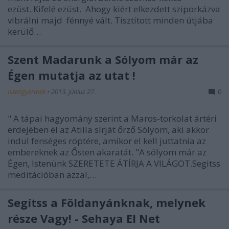
ezüst. Kifelé ezüst. Ahogy kiért elkezdett sziporkázva
vibrálni majd fénnyé vált. Tisztított minden útjába
kerülő…
Szent Madarunk a Sólyom már az
Égen mutatja az utat !
Istengyermek
•
2013. június 27.
0
" A tápai hagyomány szerint a Maros-torkolat ártéri
erdejében él az Atilla sírját őrző Sólyom, aki akkor
indul fenséges röptére, amikor el kell juttatnia az
embereknek az Ősten akaratát. "A sólyom már az
Égen, Istenünk SZERETETE ÁTÍRJA A VILÁGOT.Segitss
meditációban azzal,…
Segítss a Földanyánknak, melynek
része Vagy! - Sehaya El Net