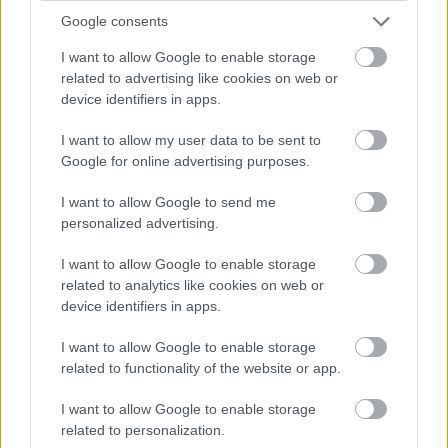
http://www.youtube.com/watch?v=BFpAHsCT-
Google consents
v0&feature=youtu.be Köszönjük munkátokat:
Magdolna és Ilona
I want to allow Google to enable storage
related to advertising like cookies on web or
device identifiers in apps.
A Kollektív tudat tisztításában most
szükségünk van a segítségedre, légy
I want to allow my user data to be sent to
Google for online advertising purposes.
Áldott érte!
I want to allow Google to send me
Istengyermek
•
2013. július 23.
0
personalized advertising.
A kollektív tudat meditációjának végzése alatt a
I want to allow Google to enable storage
gondolati mezőmhöz csatlakozott a Téta csillag
related to analytics like cookies on web or
szelleme:" Mivel hasonló a bolygórendszerünk
device identifiers in apps.
működési elve, ezért bizonyos pontokon segítséggel
szolgálhatunk Nektek a fejlődésben.Sok egyedül élő
I want to allow Google to enable storage
személy keserű gondolati…
related to functionality of the website or app.
I want to allow Google to enable storage
Gyakorlat a gondolati mező
related to personalization.