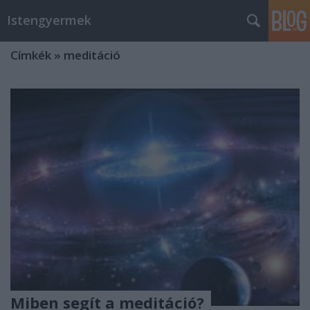
Istengyermek
Címkék
»
meditáció
Miben segít a meditáció?