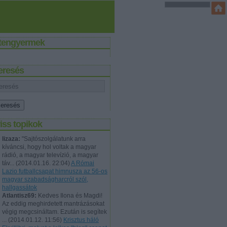
stengyermek
eresés
iss topikok
lizaza:
"Sajtószolgálatunk arra
kíváncsi, hogy hol voltak a magyar
rádió, a magyar televízió, a magyar
táv...
(
2014.01.16. 22:04
)
A Római
Lazio futballcsapat himnusza az 56-os
magyar szabadságharcról szól,
hallgassátok
Atlantisz69:
Kedves Ilona és Magdi!
Az eddig meghirdetett mantrázásokat
végig megcsináltam. Ezután is segítek
...
(
2014.01.12. 11:56
)
Krisztus háló