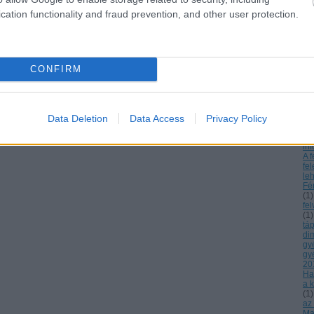
ne
cation functionality and fraud prevention, and other user protection.
Az
Cs
es
ká
örö
gy
CONFIRM
Az
a 
bá
A c
13
Data Deletion
Data Access
Privacy Policy
Dn
ré
inf
A f
fe
le
Fé
(
1
)
fe
(
1
)
tá
di
gy
gy
20
Ha
a k
(
1
)
az
Mag