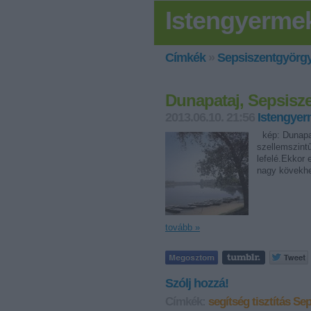
Istengyerme
Címkék
»
Sepsiszentgyörg
Dunapataj, Sepsisz
2013.06.10. 21:56
Istengye
kép: Dunapat
szellemszintű
lefelé.Ekkor 
nagy kövekhe
tovább »
Szólj hozzá!
Címkék:
segítség
tisztítás
Sep