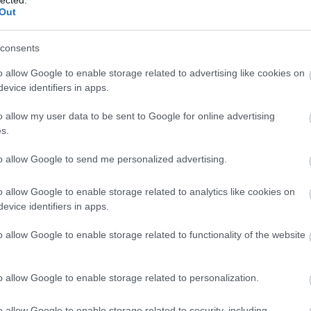
Ár
Out
me
vé
ap
consents
As
As
asz
o allow Google to enable storage related to advertising like cookies on
at
evice identifiers in apps.
(
1
)
ho
ér
o allow my user data to be sent to Google for online advertising
át
Ati
s.
szá
(
5
)
át
to allow Google to send me personalized advertising.
sz
át
na
o allow Google to enable storage related to analytics like cookies on
ÁT
Át
evice identifiers in apps.
Au
Au
Az
o allow Google to enable storage related to functionality of the website
az 
ürí
ki
ko
o allow Google to enable storage related to personalization.
az 
me
aj
o allow Google to enable storage related to security, including
vir