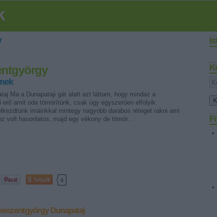
k
y
I
K
entgyörgy
rmek
aj Ma a Dunapataji gát alatt azt láttam, hogy mindaz a
 erő amit oda tömörítünk, csak úgy egyszerűen elfolyik
elkezdtünk imáinkkal mintegy nagyobb darabos réteget rakni ami
Fr
z volt hasonlatos, majd egy vékony de tömör…
Tetszik
0
siszentgyörgy
Dunapataj