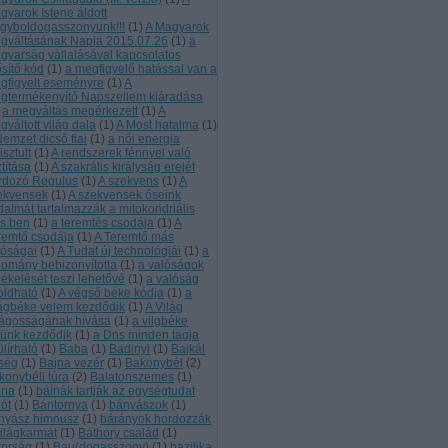
gyarok Istene áldott
gyboldogasszonyunk!!!
(
1
)
A Magyarok
gváltásának Napja 2015.07.26
(
1
)
a
gyarság vállalásával kapcsolatos
ősítő kód
(
1
)
a megfigyelő hatással van a
gfigyelt eseményre
(
1
)
A
gtermékenyítő Napszellem kiáradása
a megváltás megérkezett
(
1
)
A
váltott világ dala
(
1
)
A Most hatalma
(
1
)
Nemzet dicső fiai
(
1
)
a női energia
tisztult
(
1
)
A rendszerek fénnyel való
ztítása
(
1
)
A szakrális királyság erejét
rdozó Regulus
(
1
)
A szekvens
(
1
)
A
ekvensek
(
1
)
A szekvensek őseink
jdalmát tartalmazzák a mitokondriális
s.ben
(
1
)
a teremtés csodája
(
1
)
A
remtő csodája
(
1
)
A Teremtő más
lóságai
(
1
)
A Tudat új technológiái
(
1
)
a
domány bebizonyította
(
1
)
a valóságok
zékelését teszi lehetővé
(
1
)
a valóság
loldható
(
1
)
A végső béke kódja
(
1
)
a
lágbéke velem kezdődik
(
1
)
A Világ
lágosságának hívása
(
1
)
a vilgbéke
lünk kezdődik
(
1
)
a Dns minden tagja
ülírható
(
1
)
Baba
(
1
)
Badinyi
(
1
)
Bajkál
rség
(
1
)
Bajna vezér
(
1
)
Bakonybél
(
2
)
konybéli túra
(
2
)
Balatonszemes
(
1
)
lna
(
1
)
bálnák tartják az egységtudat
lót
(
1
)
Bántornya
(
1
)
bányászok
(
1
)
nyász himnusz
(
1
)
bárányok hordozzák
világkarmát
(
1
)
Báthory család
(
1
)
tprság
(
1
)
Bau(dogasszony)
(
1
)
bazilika