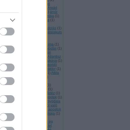
pádkori monostor
(
1
)
Árpád napi
gemlékezés
(
2
)
Árpád sáv
(
2
)
Árpád
rvonala
(
1
)
Arraragat
(
1
)
Arte
(
1
)
árvíz
asztás
(
1
)
Assisi Szent Ferec imája
(
1
)
tana Heliksz a felvirágzás kódja
(
1
)
thar
(
2
)
asztálsík
(
1
)
asztrál
(
1
)
tráltest
(
2
)
Ataisz
(
2
)
Ataiszi kódolás
(
1
)
aiszi magok
(
1
)
átalakulás
(
16
)
átalakuls
átalakultást segíti
(
1
)
átállt a
mloklebeny más valóságok
zékelésére
(
1
)
Atanykort segítő ima
(
1
)
élés
(
1
)
áthangolás
(
1
)
áthangolódás
(
1
)
lla a Hunok királya
(
1
)
Atilla nyári
llásterületén tartandó szer
(
1
)
Atlantisz
Atlantiszi mágia
(
1
)
Atlantisz bukása
(
1
)
lényegülés
(
1
)
átokoldás
(
1
)
átokoldó
öveg
(
2
)
atomerőmű
(
1
)
atomreaktor
(
1
)
programozás
(
1
)
Attila katonái
(
1
)
Attila
gykirály
(
1
)
Attila Nagykirály
(
2
)
VÁLTOZÁS
(
1
)
átváltozás
(
14
)
változás
(
1
)
Átvátozás
(
1
)
Atya
(
1
)
gusztus 20.
(
1
)
aura
(
3
)
Aurum
(
1
)
sztrál barlang
(
1
)
Avilai Szent Tetéz
(
1
)
(
1
)
azért küldtelek
(
1
)
Azovi szigetek
(
1
)
agytörzs kéken világít
(
1
)
az amygdala
ti az érzelmeket
(
1
)
Az anyagból való
kódolás kulcsa az rzelem
(
1
)
az apostoli
rona működik
(
1
)
az Aranykor imája
(
1
)
Aranykor itt van
(
1
)
Az egység
gtapasztalásának napja
(
1
)
az ég
ándéka egy új program
(
1
)
Az Élet
ágának ősi titka
(
1
)
Az emberiség