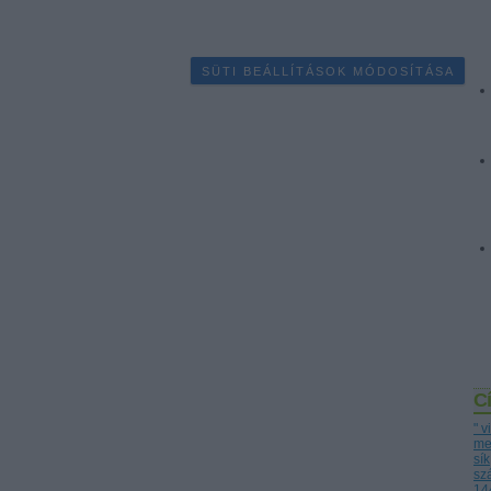
SÜTI BEÁLLÍTÁSOK MÓDOSÍTÁSA
C
" 
me
sík
sz
14