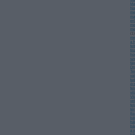
Ma
Na
me
ma
er
me
me
(
1
)
meg
a 
fel
tis
ho
sz
fá
Dn
Te
va
tu
ér
fe
vi
Vi
ve
fel
té
Ba
bá
há
bá
a 
bá