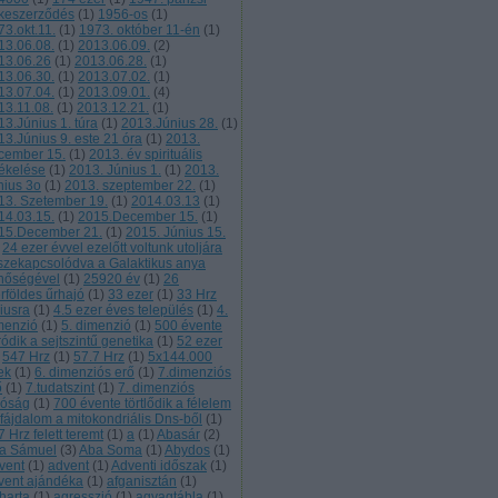
keszerződés
(
1
)
1956-os
(
1
)
73.okt.11.
(
1
)
1973. október 11-én
(
1
)
13.06.08.
(
1
)
2013.06.09.
(
2
)
13.06.26
(
1
)
2013.06.28.
(
1
)
13.06.30.
(
1
)
2013.07.02.
(
1
)
13.07.04.
(
1
)
2013.09.01.
(
4
)
13.11.08.
(
1
)
2013.12.21.
(
1
)
13.Június 1. túra
(
1
)
2013.Június 28.
(
1
)
13.Június 9. este 21 óra
(
1
)
2013.
cember 15.
(
1
)
2013. év spirituális
tékelése
(
1
)
2013. Június 1.
(
1
)
2013.
nius 3o
(
1
)
2013. szeptember 22.
(
1
)
13. Szetember 19.
(
1
)
2014.03.13
(
1
)
14.03.15.
(
1
)
2015.December 15.
(
1
)
15.December 21.
(
1
)
2015. Június 15.
24 ezer évvel ezelőtt voltunk utoljára
szekapcsolódva a Galaktikus anya
nőségével
(
1
)
25920 év
(
1
)
26
rföldes űrhajó
(
1
)
33 ezer
(
1
)
33 Hrz
liusra
(
1
)
4.5 ezer éves település
(
1
)
4.
menzió
(
1
)
5. dimenzió
(
1
)
500 évente
ródik a sejtszintű genetika
(
1
)
52 ezer
547 Hrz
(
1
)
57.7 Hrz
(
1
)
5x144.000
ek
(
1
)
6. dimenziós erő
(
1
)
7.dimenziós
ő
(
1
)
7.tudatszint
(
1
)
7. dimenziós
lóság
(
1
)
700 évente törtlődik a félelem
 fájdalom a mitokondriális Dns-ből
(
1
)
 Hrz felett teremt
(
1
)
a
(
1
)
Abasár
(
2
)
a Sámuel
(
3
)
Aba Soma
(
1
)
Abydos
(
1
)
vent
(
1
)
advent
(
1
)
Adventi időszak
(
1
)
vent ajándéka
(
1
)
afganisztán
(
1
)
harta
(
1
)
agresszió
(
1
)
agyagtábla
(
1
)