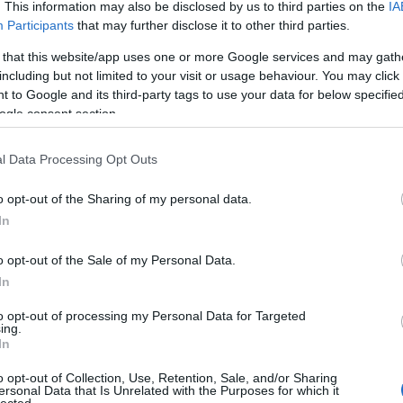
. This information may also be disclosed by us to third parties on the
IA
An
Participants
that may further disclose it to other third parties.
An
An
(
1
)
 that this website/app uses one or more Google services and may gath
Vit
including but not limited to your visit or usage behaviour. You may click 
Is
(
1
)
 to Google and its third-party tags to use your data for below specifi
Ant
ogle consent section.
Ar
ár
ap
Apo
l Data Processing Opt Outs
ap
ár
Ár
o opt-out of the Sharing of my personal data.
(
3
)
Ar
In
ar
vé
te
o opt-out of the Sale of my Personal Data.
ar
ar
In
te
ar
te
to opt-out of processing my Personal Data for Targeted
ar
ing.
ár
In
(
1
)
(
9
)
o opt-out of Collection, Use, Retention, Sale, and/or Sharing
Ar
ersonal Data that Is Unrelated with the Purposes for which it
Ar
lected.
(
1
)