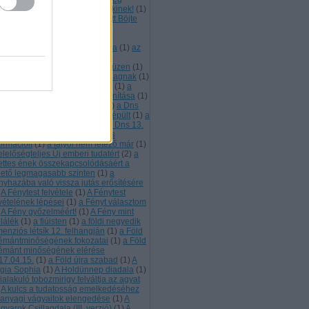
vében megbocsájtunk mindenkinek!
(
1
)
 emberi méltóságért díjat kapott Böjte
aba ferences szerzetes
(
1
)
Az
ztergomi főszékesegyház Téli-
polnájának mennyezeti freskója
(
1
)
az
k élet helye
(
1
)
az összefogás
ümölcs
(
1
)
az Ótörök néplélek üzen
(
1
)
 Úzok 7. leszármazotti ága a Magnak
(
1
)
bárány a világkarma hordozója
(
1
)
a
rány lelke üzen
(
1
)
a bárány tanítása
(
1
)
sillaglét tudati visszafejtése
(
1
)
a Dns
. rétege
(
1
)
a Dns 13. rétege kiépült
(
1
)
a
s 13. rétege most töltődik
(
1
)
a Dns 13.
tege tartalmazza a fénnyé válás
ormációit
(
1
)
a fátyol nem létező már
(
1
)
elelőségteljes Új emberi tudatért
(
2
)
a
lettes ének összekapcsolódásáért a
hető legmagasabb szinten
(
1
)
a
nyhazába való vissza jutás erősítésére
A Fénytest felvétele
(
1
)
A Fénytest
lvételének lépései
(
1
)
a Fényt választom
A Fény győzelméért!
(
1
)
A Fény mint
plálék
(
1
)
a fiúisten
(
1
)
a földi negyedik
menziós létsík 12. felhangján
(
1
)
a Föld
émántminőségének fokozatai
(
1
)
a Föld
émánt minőségének elérése
17.04.15.
(
1
)
a Föld újra szabad
(
1
)
A
gia Sophia
(
1
)
A Holdünnep diadala
(
1
)
ialakuló tobozmirigy felváltja az agyat
A kulcs a tudatosság emelkedéséhez
 anyagi vágyaitok elengedése
(
1
)
A
yarok Csillagdala (III. verzió)
(
1
)
A