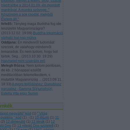
Ekvillibri, melyet a lelkes "blog" csapat
hívott létbe a 2014.01.09.-én mondott
mantrával. A mantra szövege: "
Köszönöm a sok csodát, melyből
Életem áll."
fefe85:
Tényleg maga Buddha fog ide
leszületni Magyarországra?
(
2013.12.02. 19:09
)
Buddha inkarnáció
várható hat nap múlva
Oddijana:
Én mindenről tudomást
szerzek, de valahogy mindenről
lemaradok. És nem tudom, hogy hol
tartok. Seg...
(
2013.10.30. 19:29
)
Hajviselet mint szakrális erő
Melegh Rózsa:
Nem tudom pontosan,
de kb. 2 hónappal ezelőtt
meditációban felemelkedtem, s
mutatták Magyarország ...
(
2013.09.11.
18:33
)
A gyors fejlődéshez: Danubiusz
parcialisz , Gamma S(z)urialis(z),
Estella Vita ergo Summ
ímkék
világot megváltó" kód
(
1
)
" Világ
gváltója " kód
(
1
)
-
(
1
)
10 illúzió
(
1
)
11
(
2
)
12.dimenzió
(
1
)
12.lérsík
(
1
)
12
álú Dns
(
1
)
13 rétegű Dns született
(
1
)
4000
(
1
)
174 ezer
(
1
)
1947. párizsi