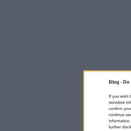
Blog -
Do 
If you wish 
sensitive in
confirm you
continue se
information 
further disc