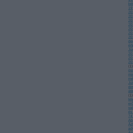
bé
19
20
20
20
20
20
20
20
de
ér
Jú
20
20
20
(
1
)
ös
mi
mé
Jú
di
átí
(
1
)
lél
er
va
és
747
Ab
Ád
ad
Ag