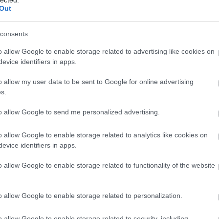
Ár
Out
me
vé
ap
consents
As
As
asz
o allow Google to enable storage related to advertising like cookies on
at
evice identifiers in apps.
(
1
)
ho
ér
o allow my user data to be sent to Google for online advertising
át
Ati
s.
szá
(
5
)
át
to allow Google to send me personalized advertising.
sz
át
na
o allow Google to enable storage related to analytics like cookies on
ÁT
Át
evice identifiers in apps.
Au
Au
Az
o allow Google to enable storage related to functionality of the website
az 
ürí
ki
ko
o allow Google to enable storage related to personalization.
az 
me
aj
o allow Google to enable storage related to security, including
vir