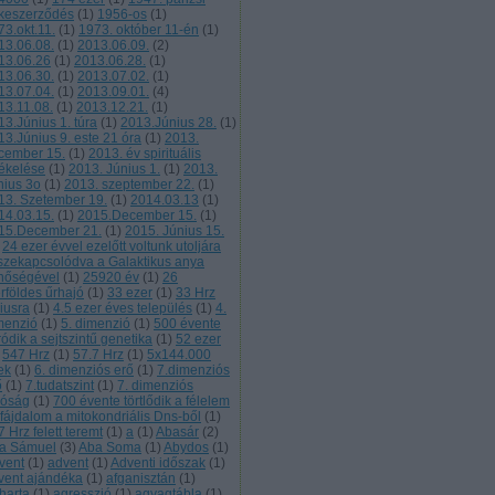
keszerződés
(
1
)
1956-os
(
1
)
73.okt.11.
(
1
)
1973. október 11-én
(
1
)
13.06.08.
(
1
)
2013.06.09.
(
2
)
13.06.26
(
1
)
2013.06.28.
(
1
)
13.06.30.
(
1
)
2013.07.02.
(
1
)
13.07.04.
(
1
)
2013.09.01.
(
4
)
13.11.08.
(
1
)
2013.12.21.
(
1
)
13.Június 1. túra
(
1
)
2013.Június 28.
(
1
)
13.Június 9. este 21 óra
(
1
)
2013.
cember 15.
(
1
)
2013. év spirituális
tékelése
(
1
)
2013. Június 1.
(
1
)
2013.
nius 3o
(
1
)
2013. szeptember 22.
(
1
)
13. Szetember 19.
(
1
)
2014.03.13
(
1
)
14.03.15.
(
1
)
2015.December 15.
(
1
)
15.December 21.
(
1
)
2015. Június 15.
24 ezer évvel ezelőtt voltunk utoljára
szekapcsolódva a Galaktikus anya
nőségével
(
1
)
25920 év
(
1
)
26
rföldes űrhajó
(
1
)
33 ezer
(
1
)
33 Hrz
liusra
(
1
)
4.5 ezer éves település
(
1
)
4.
menzió
(
1
)
5. dimenzió
(
1
)
500 évente
ródik a sejtszintű genetika
(
1
)
52 ezer
547 Hrz
(
1
)
57.7 Hrz
(
1
)
5x144.000
ek
(
1
)
6. dimenziós erő
(
1
)
7.dimenziós
ő
(
1
)
7.tudatszint
(
1
)
7. dimenziós
lóság
(
1
)
700 évente törtlődik a félelem
 fájdalom a mitokondriális Dns-ből
(
1
)
 Hrz felett teremt
(
1
)
a
(
1
)
Abasár
(
2
)
a Sámuel
(
3
)
Aba Soma
(
1
)
Abydos
(
1
)
vent
(
1
)
advent
(
1
)
Adventi időszak
(
1
)
vent ajándéka
(
1
)
afganisztán
(
1
)
harta
(
1
)
agresszió
(
1
)
agyagtábla
(
1
)