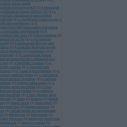
gyarok Istene áldott
gyboldogasszonyunk!!!
(
1
)
A Magyarok
gváltásának Napja 2015.07.26
(
1
)
a
gyarság vállalásával kapcsolatos
ősítő kód
(
1
)
a megfigyelő hatással van a
gfigyelt eseményre
(
1
)
A
gtermékenyítő Napszellem kiáradása
a megváltás megérkezett
(
1
)
A
váltott világ dala
(
1
)
A Most hatalma
(
1
)
Nemzet dicső fiai
(
1
)
a női energia
tisztult
(
1
)
A rendszerek fénnyel való
ztítása
(
1
)
A szakrális királyság erejét
rdozó Regulus
(
1
)
A szekvens
(
1
)
A
ekvensek
(
1
)
A szekvensek őseink
jdalmát tartalmazzák a mitokondriális
s.ben
(
1
)
a teremtés csodája
(
1
)
A
remtő csodája
(
1
)
A Teremtő más
lóságai
(
1
)
A Tudat új technológiái
(
1
)
a
domány bebizonyította
(
1
)
a valóságok
zékelését teszi lehetővé
(
1
)
a valóság
loldható
(
1
)
A végső béke kódja
(
1
)
a
lágbéke velem kezdődik
(
1
)
A Világ
lágosságának hívása
(
1
)
a vilgbéke
lünk kezdődik
(
1
)
a Dns minden tagja
ülírható
(
1
)
Baba
(
1
)
Badinyi
(
1
)
Bajkál
rség
(
1
)
Bajna vezér
(
1
)
Bakonybél
(
2
)
konybéli túra
(
2
)
Balatonszemes
(
1
)
lna
(
1
)
bálnák tartják az egységtudat
lót
(
1
)
Bántornya
(
1
)
bányászok
(
1
)
nyász himnusz
(
1
)
bárányok hordozzák
világkarmát
(
1
)
Báthory család
(
1
)
tprság
(
1
)
Bau(dogasszony)
(
1
)
bazilika