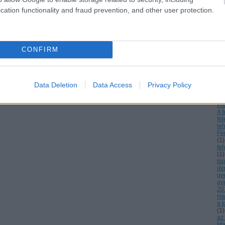
ne
cation functionality and fraud prevention, and other user protection.
Az
Cs
es
ká
örö
gy
CONFIRM
Az
a 
bá
A c
13
Data Deletion
Data Access
Privacy Policy
Dn
ré
inf
A f
fe
le
Fé
(
1
)
fe
(
1
)
tá
di
gy
gy
20
Ha
a k
(
1
)
az
Mag