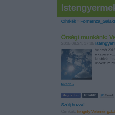
Istengyerme
Címkék
»
Formenza_Galakt
Őrségi munkánk: V
2015.08.24. 17:35
Istengye
Velemér 2015
érkezése közb
lehetővé. Int
univerzum ny
tovább »
Szólj hozzá!
Címkék:
tengely
Velemér
gala