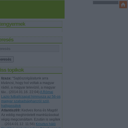
stengyermek
eresés
iss topikok
lizaza:
"Sajtószolgálatunk arra
kíváncsi, hogy hol voltak a magyar
rádió, a magyar televízió, a magyar
táv...
(
2014.01.16. 22:04
)
A Római
Lazio futballcsapat himnusza az 56-os
magyar szabadságharcról szól,
hallgassátok
Atlantisz69:
Kedves Ilona és Magdi!
Az eddig meghirdetett mantrázásokat
végig megcsináltam. Ezután is segítek
...
(
2014.01.12. 11:56
)
Krisztus háló