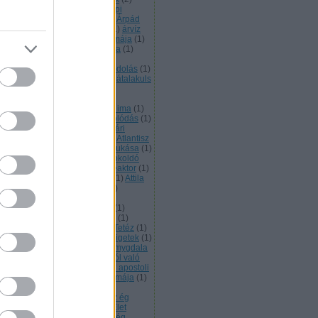
pádkori monostor
(
1
)
Árpád napi
gemlékezés
(
2
)
Árpád sáv
(
2
)
Árpád
rvonala
(
1
)
Arraragat
(
1
)
Arte
(
1
)
árvíz
asztás
(
1
)
Assisi Szent Ferec imája
(
1
)
tana Heliksz a felvirágzás kódja
(
1
)
thar
(
2
)
asztálsík
(
1
)
asztrál
(
1
)
tráltest
(
2
)
Ataisz
(
2
)
Ataiszi kódolás
(
1
)
aiszi magok
(
1
)
átalakulás
(
16
)
átalakuls
átalakultást segíti
(
1
)
átállt a
mloklebeny más valóságok
zékelésére
(
1
)
Atanykort segítő ima
(
1
)
élés
(
1
)
áthangolás
(
1
)
áthangolódás
(
1
)
lla a Hunok királya
(
1
)
Atilla nyári
llásterületén tartandó szer
(
1
)
Atlantisz
Atlantiszi mágia
(
1
)
Atlantisz bukása
(
1
)
lényegülés
(
1
)
átokoldás
(
1
)
átokoldó
öveg
(
2
)
atomerőmű
(
1
)
atomreaktor
(
1
)
programozás
(
1
)
Attila katonái
(
1
)
Attila
gykirály
(
1
)
Attila Nagykirály
(
2
)
VÁLTOZÁS
(
1
)
átváltozás
(
14
)
változás
(
1
)
Átvátozás
(
1
)
Atya
(
1
)
gusztus 20.
(
1
)
aura
(
3
)
Aurum
(
1
)
sztrál barlang
(
1
)
Avilai Szent Tetéz
(
1
)
(
1
)
azért küldtelek
(
1
)
Azovi szigetek
(
1
)
agytörzs kéken világít
(
1
)
az amygdala
ti az érzelmeket
(
1
)
Az anyagból való
kódolás kulcsa az rzelem
(
1
)
az apostoli
rona működik
(
1
)
az Aranykor imája
(
1
)
Aranykor itt van
(
1
)
Az egység
gtapasztalásának napja
(
1
)
az ég
ándéka egy új program
(
1
)
Az Élet
ágának ősi titka
(
1
)
Az emberiség