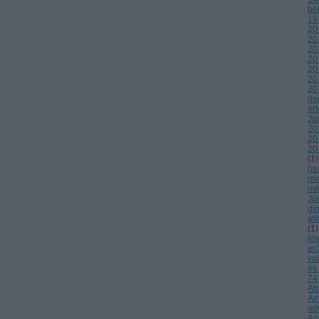
bé
19
20
20
20
20
20
20
20
de
ér
Jú
20
20
20
(
1
)
ös
mi
mé
Jú
di
átí
(
1
)
lél
er
va
és
747
Ab
Ád
ad
Ag