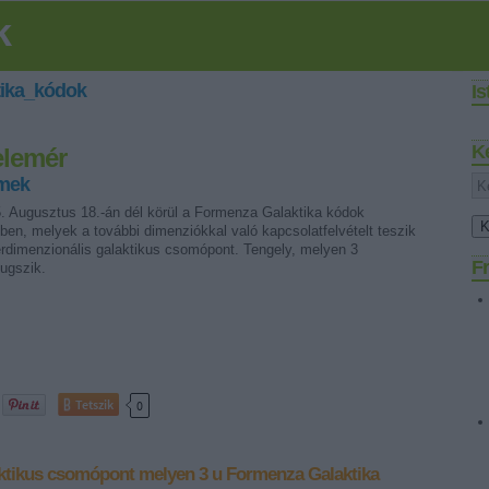
k
ika_kódok
I
K
elemér
rmek
. Augusztus 18.-án dél körül a Formenza Galaktika kódok
en, melyek a további dimenziókkal való kapcsolatfelvételt teszik
erdimenzionális galaktikus csomópont. Tengely, melyen 3
Fr
ugszik.
Tetszik
0
ktikus csomópont
melyen 3 u
Formenza Galaktika