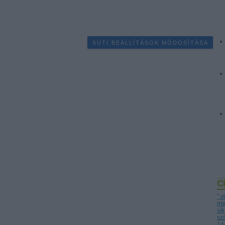
SÜTI BEÁLLÍTÁSOK MÓDOSÍTÁSA
C
" 
me
sík
sz
14