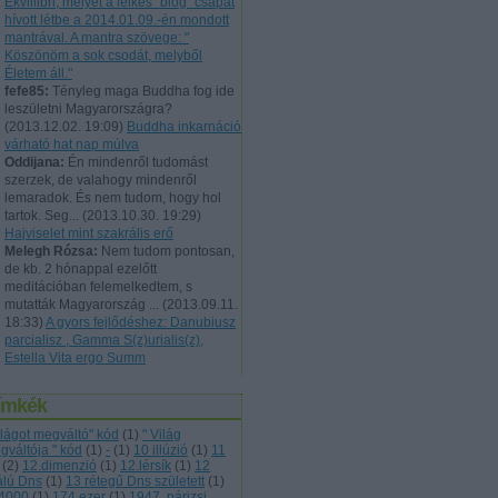
Ekvillibri, melyet a lelkes "blog" csapat
hívott létbe a 2014.01.09.-én mondott
mantrával. A mantra szövege: "
Köszönöm a sok csodát, melyből
Életem áll."
fefe85:
Tényleg maga Buddha fog ide
leszületni Magyarországra?
(
2013.12.02. 19:09
)
Buddha inkarnáció
várható hat nap múlva
Oddijana:
Én mindenről tudomást
szerzek, de valahogy mindenről
lemaradok. És nem tudom, hogy hol
tartok. Seg...
(
2013.10.30. 19:29
)
Hajviselet mint szakrális erő
Melegh Rózsa:
Nem tudom pontosan,
de kb. 2 hónappal ezelőtt
meditációban felemelkedtem, s
mutatták Magyarország ...
(
2013.09.11.
18:33
)
A gyors fejlődéshez: Danubiusz
parcialisz , Gamma S(z)urialis(z),
Estella Vita ergo Summ
ímkék
világot megváltó" kód
(
1
)
" Világ
gváltója " kód
(
1
)
-
(
1
)
10 illúzió
(
1
)
11
(
2
)
12.dimenzió
(
1
)
12.lérsík
(
1
)
12
álú Dns
(
1
)
13 rétegű Dns született
(
1
)
4000
(
1
)
174 ezer
(
1
)
1947. párizsi