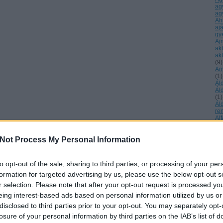
ag
ag
Ah
aj
gy
Aj
ak
akt
(
9
)
An
(
1
)
Ál
Ál
(
1
)
Ál
re
Al
Ke
ál
Not Process My Personal Information
áll
Má
Al
év
to opt-out of the sale, sharing to third parties, or processing of your per
Al
formation for targeted advertising by us, please use the below opt-out s
éb
Ur
r selection. Please note that after your opt-out request is processed y
tu
eing interest-based ads based on personal information utilized by us or
Am
am
disclosed to third parties prior to your opt-out. You may separately opt-
sz
losure of your personal information by third parties on the IAB’s list of
am
(
1
)