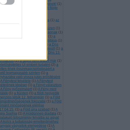
vében megbocsájtunk mindenkinek!
(
1
)
 emberi méltóságért díjat kapott Böjte
aba ferences szerzetes
(
1
)
Az
ztergomi főszékesegyház Téli-
polnájának mennyezeti freskója
(
1
)
az
k élet helye
(
1
)
az összefogás
ümölcs
(
1
)
az Ótörök néplélek üzen
(
1
)
 Úzok 7. leszármazotti ága a Magnak
(
1
)
bárány a világkarma hordozója
(
1
)
a
rány lelke üzen
(
1
)
a bárány tanítása
(
1
)
sillaglét tudati visszafejtése
(
1
)
a Dns
. rétege
(
1
)
a Dns 13. rétege kiépült
(
1
)
a
s 13. rétege most töltődik
(
1
)
a Dns 13.
tege tartalmazza a fénnyé válás
ormációit
(
1
)
a fátyol nem létező már
(
1
)
elelőségteljes Új emberi tudatért
(
2
)
a
lettes ének összekapcsolódásáért a
hető legmagasabb szinten
(
1
)
a
nyhazába való vissza jutás erősítésére
A Fénytest felvétele
(
1
)
A Fénytest
lvételének lépései
(
1
)
a Fényt választom
A Fény győzelméért!
(
1
)
A Fény mint
plálék
(
1
)
a fiúisten
(
1
)
a földi negyedik
menziós létsík 12. felhangján
(
1
)
a Föld
émántminőségének fokozatai
(
1
)
a Föld
émánt minőségének elérése
17.04.15.
(
1
)
a Föld újra szabad
(
1
)
A
gia Sophia
(
1
)
A Holdünnep diadala
(
1
)
ialakuló tobozmirigy felváltja az agyat
A kulcs a tudatosság emelkedéséhez
 anyagi vágyaitok elengedése
(
1
)
A
yarok Csillagdala (III. verzió)
(
1
)
A