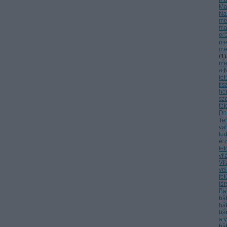
Ma
Na
me
ma
er
me
me
(
1
)
meg
a 
fel
tis
ho
sz
fá
Dn
Te
va
tu
ér
fe
vi
Vi
ve
fel
té
Ba
bá
há
bá
a 
bá