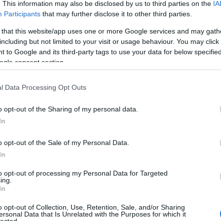
. This information may also be disclosed by us to third parties on the
IA
An
Participants
that may further disclose it to other third parties.
An
An
(
1
)
 that this website/app uses one or more Google services and may gath
Vit
including but not limited to your visit or usage behaviour. You may click 
Is
(
1
)
 to Google and its third-party tags to use your data for below specifi
Ant
ogle consent section.
Ar
ár
ap
Apo
l Data Processing Opt Outs
ap
ár
Ár
o opt-out of the Sharing of my personal data.
(
3
)
Ar
In
ar
vé
te
o opt-out of the Sale of my Personal Data.
ar
ar
In
te
ar
te
to opt-out of processing my Personal Data for Targeted
ar
ing.
ár
In
(
1
)
(
2
)
o opt-out of Collection, Use, Retention, Sale, and/or Sharing
Ar
ersonal Data that Is Unrelated with the Purposes for which it
Ar
lected.
(
1
)