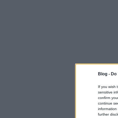
Blog -
Do 
If you wish 
sensitive in
confirm you
continue se
information 
further disc