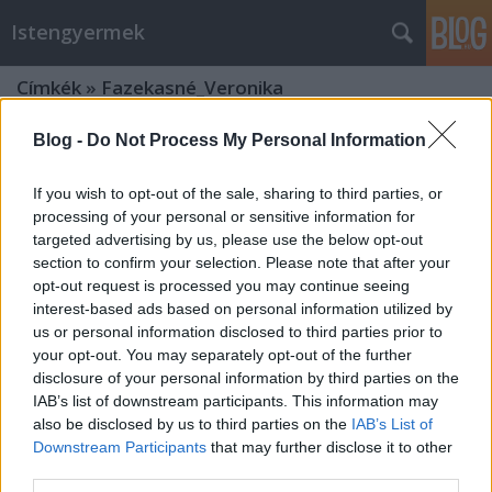
Istengyermek
Címkék
»
Fazekasné_Veronika
Blog -
Do Not Process My Personal Information
A 2014.01.19.-ei Alma Máter előadás
videói
If you wish to opt-out of the sale, sharing to third parties, or
processing of your personal or sensitive information for
Istengyermek
•
2014. február 03.
0
targeted advertising by us, please use the below opt-out
section to confirm your selection. Please note that after your
fénykép: Lemúr szímag kód, Korsós Erzsébet. A képet
opt-out request is processed you may continue seeing
Bulás Mária festette égi sugallat alapján, melyet
interest-based ads based on personal information utilized by
2013.12.21.-én kapott meg, ez év legelején viszont
us or personal information disclosed to third parties prior to
megformázta. Alma Máter 2014.01.19.A
your opt-out. You may separately opt-out of the further
2014.01.19.-ei Alma Máter köszöntő, majd
disclosure of your personal information by third parties on the
Fazekasné Veronika:…
IAB’s list of downstream participants. This information may
also be disclosed by us to third parties on the
IAB’s List of
Alma Máter ( Tápláló Anya) iskola
Downstream Participants
that may further disclose it to other
indul Kiskunhalason havonta
third parties.