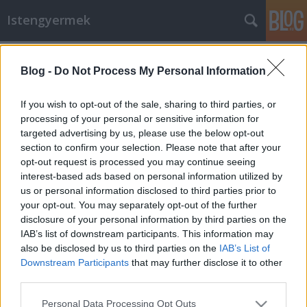
Istengyermek
Címkék
»
újrateremtés
Blog -
Do Not Process My Personal Information
Az Éterikus szövet átváltozása -
2013.07.27.
If you wish to opt-out of the sale, sharing to third parties, or
processing of your personal or sensitive information for
Istengyermek
•
2013. július 29.
0
targeted advertising by us, please use the below opt-out
section to confirm your selection. Please note that after your
*képmelléklet: Szász Tibor, Erdély Az Éterikus
opt-out request is processed you may continue seeing
szövet átváltozása reflektálódott a földi térbe. Éppen
interest-based ads based on personal information utilized by
"stoppolás" történik az Égi világban. A sztratoszféra
us or personal information disclosed to third parties prior to
hetedik rétegét javítják, mely tőlünk 14,4 Km-re
your opt-out. You may separately opt-out of the further
helyezkedik el. Az átváltozás lehetőségét a Belső
disclosure of your personal information by third parties on the
föld…
IAB’s list of downstream participants. This information may
also be disclosed by us to third parties on the
IAB’s List of
Downstream Participants
that may further disclose it to other
third parties.
Please note that this website/app uses one or more Google
Personal Data Processing Opt Outs