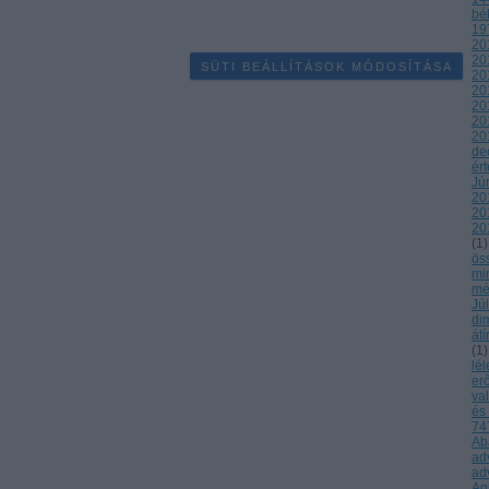
bé
19
20
20
SÜTI BEÁLLÍTÁSOK MÓDOSÍTÁSA
20
20
20
20
20
de
ér
Jú
20
20
20
(
1
)
ös
mi
mé
Jú
di
átí
(
1
)
lél
er
va
és
747
Ab
ad
ad
Ag