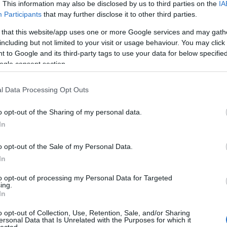
. This information may also be disclosed by us to third parties on the
IA
An
Participants
that may further disclose it to other third parties.
An
An
(
1
)
 that this website/app uses one or more Google services and may gath
Vit
including but not limited to your visit or usage behaviour. You may click 
Is
(
1
)
 to Google and its third-party tags to use your data for below specifi
Ant
ogle consent section.
Ar
ár
ap
Apo
l Data Processing Opt Outs
ap
ár
Ár
o opt-out of the Sharing of my personal data.
(
3
)
Ar
In
ar
vé
te
o opt-out of the Sale of my Personal Data.
ar
ar
In
te
ar
te
to opt-out of processing my Personal Data for Targeted
ar
ing.
ár
In
(
1
)
(
9
)
o opt-out of Collection, Use, Retention, Sale, and/or Sharing
Ar
ersonal Data that Is Unrelated with the Purposes for which it
ar
lected.
Ár