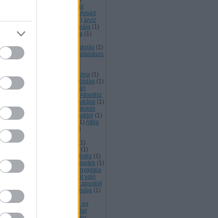
pádkori monostor
(
1
)
Árpád napi
gemlékezés
(
2
)
Árpád sáv
(
2
)
Árpád
rvonala
(
1
)
Arraragat
(
1
)
Arte
(
1
)
árvíz
asztás
(
1
)
Assisi Szent Ferec imája
(
1
)
tana Heliksz a felvirágzás kódja
(
1
)
thar
(
2
)
asztálsík
(
1
)
asztrál
(
1
)
tráltest
(
2
)
Ataisz
(
2
)
Ataiszi kódolás
(
1
)
aiszi magok
(
1
)
átalakulás
(
16
)
átalakuls
átalakultást segíti
(
1
)
átállt a
mloklebeny más valóságok
zékelésére
(
1
)
Atanykort segítő ima
(
1
)
élés
(
1
)
áthangolás
(
1
)
áthangolódás
(
1
)
lla a Hunok királya
(
1
)
Atilla nyári
llásterületén tartandó szer
(
1
)
Atlantisz
Atlantiszi mágia
(
1
)
Atlantisz bukása
(
1
)
lényegülés
(
1
)
átokoldás
(
1
)
átokoldó
öveg
(
2
)
atomerőmű
(
1
)
atomreaktor
(
1
)
programozás
(
1
)
Attila katonái
(
1
)
Attila
gykirály
(
1
)
Attila Nagykirály
(
2
)
változás
(
14
)
ÁTVÁLTOZÁS
(
1
)
változás
(
1
)
Átvátozás
(
1
)
Atya
(
1
)
gusztus 20.
(
1
)
aura
(
3
)
Aurum
(
1
)
sztrál barlang
(
1
)
Avilai Szent Tetéz
(
1
)
(
1
)
azért küldtelek
(
1
)
Azovi szigetek
(
1
)
agytörzs kéken világít
(
1
)
az amygdala
ti az érzelmeket
(
1
)
Az anyagból való
kódolás kulcsa az rzelem
(
1
)
az apostoli
rona működik
(
1
)
az Aranykor imája
(
1
)
Aranykor itt van
(
1
)
Az egység
gtapasztalásának napja
(
1
)
az ég
ándéka egy új program
(
1
)
Az Élet
ágának ősi titka
(
1
)
Az emberiség