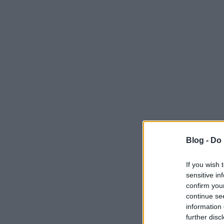
Blog -
Do 
If you wish 
sensitive in
confirm you
continue se
information 
further disc