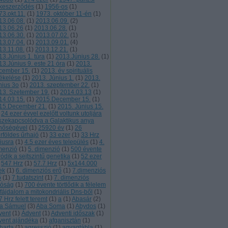
keszerződés
(
1
)
1956-os
(
1
)
73.okt.11.
(
1
)
1973. október 11-én
(
1
)
13.06.08.
(
1
)
2013.06.09.
(
2
)
13.06.26
(
1
)
2013.06.28.
(
1
)
13.06.30.
(
1
)
2013.07.02.
(
1
)
13.07.04.
(
1
)
2013.09.01.
(
4
)
13.11.08.
(
1
)
2013.12.21.
(
1
)
13.Június 1. túra
(
1
)
2013.Június 28.
(
1
)
13.Június 9. este 21 óra
(
1
)
2013.
cember 15.
(
1
)
2013. év spirituális
tékelése
(
1
)
2013. Június 1.
(
1
)
2013.
nius 3o
(
1
)
2013. szeptember 22.
(
1
)
13. Szetember 19.
(
1
)
2014.03.13
(
1
)
14.03.15.
(
1
)
2015.December 15.
(
1
)
15.December 21.
(
1
)
2015. Június 15.
24 ezer évvel ezelőtt voltunk utoljára
szekapcsolódva a Galaktikus anya
nőségével
(
1
)
25920 év
(
1
)
26
rföldes űrhajó
(
1
)
33 ezer
(
1
)
33 Hrz
liusra
(
1
)
4.5 ezer éves település
(
1
)
4.
menzió
(
1
)
5. dimenzió
(
1
)
500 évente
ródik a sejtszintű genetika
(
1
)
52 ezer
547 Hrz
(
1
)
57.7 Hrz
(
1
)
5x144.000
ek
(
1
)
6. dimenziós erő
(
1
)
7.dimenziós
ő
(
1
)
7.tudatszint
(
1
)
7. dimenziós
lóság
(
1
)
700 évente törtlődik a félelem
 fájdalom a mitokondriális Dns-ből
(
1
)
 Hrz felett teremt
(
1
)
a
(
1
)
Abasár
(
2
)
a Sámuel
(
3
)
Aba Soma
(
1
)
Abydos
(
1
)
vent
(
1
)
Ádvent
(
1
)
Adventi időszak
(
1
)
vent ajándéka
(
1
)
afganisztán
(
1
)
harta
(
1
)
agresszió
(
1
)
agyagtábla
(
1
)