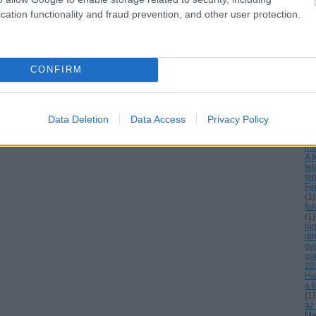
ne
cation functionality and fraud prevention, and other user protection.
Az
Cs
es
ká
örö
gy
CONFIRM
Az
a 
bá
A c
13
Data Deletion
Data Access
Privacy Policy
Dn
ré
inf
A f
fe
le
Fé
(
1
)
fe
(
1
)
tá
di
gy
gy
20
Ha
a k
(
1
)
az
Mag