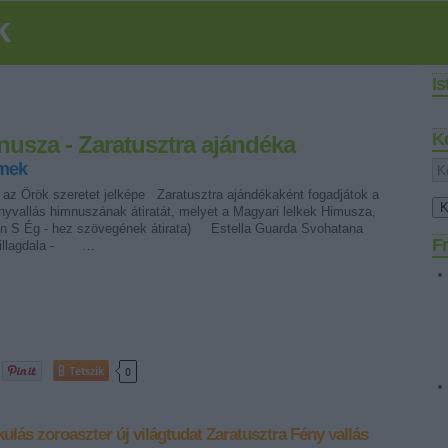
k
I
K
nusza - Zaratusztra ajándéka
rmek
: az Örök szeretet jelképe Zaratusztra ajándékaként fogadjátok a
ényvallás himnuszának átiratát, melyet a Magyari lelkek Himusza,
en S Ég - hez szövegének átirata) Estella Guarda Svohatana
Fr
sillagdala - …
Tetszik
0
kulás
zoroaszter
új világtudat
Zaratusztra
Fény vallás