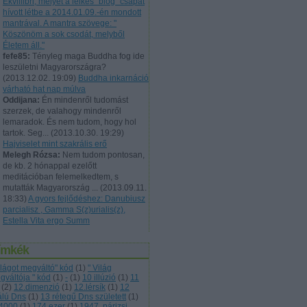
Ekvillibri, melyet a lelkes "blog" csapat
hívott létbe a 2014.01.09.-én mondott
mantrával. A mantra szövege: "
Köszönöm a sok csodát, melyből
Életem áll."
fefe85:
Tényleg maga Buddha fog ide
leszületni Magyarországra?
(
2013.12.02. 19:09
)
Buddha inkarnáció
várható hat nap múlva
Oddijana:
Én mindenről tudomást
szerzek, de valahogy mindenről
lemaradok. És nem tudom, hogy hol
tartok. Seg...
(
2013.10.30. 19:29
)
Hajviselet mint szakrális erő
Melegh Rózsa:
Nem tudom pontosan,
de kb. 2 hónappal ezelőtt
meditációban felemelkedtem, s
mutatták Magyarország ...
(
2013.09.11.
18:33
)
A gyors fejlődéshez: Danubiusz
parcialisz , Gamma S(z)urialis(z),
Estella Vita ergo Summ
ímkék
világot megváltó" kód
(
1
)
" Világ
gváltója " kód
(
1
)
-
(
1
)
10 illúzió
(
1
)
11
(
2
)
12.dimenzió
(
1
)
12.lérsík
(
1
)
12
álú Dns
(
1
)
13 rétegű Dns született
(
1
)
4000
(
1
)
174 ezer
(
1
)
1947. párizsi