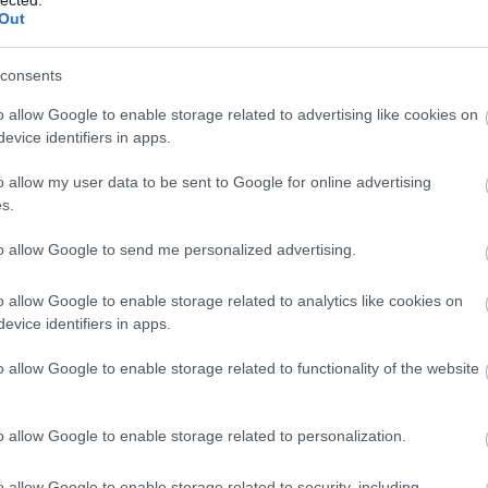
Ár
Out
me
vé
ap
consents
As
As
asz
o allow Google to enable storage related to advertising like cookies on
at
evice identifiers in apps.
(
1
)
ho
ér
o allow my user data to be sent to Google for online advertising
át
Ati
s.
szá
(
5
)
át
to allow Google to send me personalized advertising.
sz
át
na
o allow Google to enable storage related to analytics like cookies on
át
Át
evice identifiers in apps.
Au
Au
Az
o allow Google to enable storage related to functionality of the website
az 
ürí
ki
ko
o allow Google to enable storage related to personalization.
az 
me
aj
o allow Google to enable storage related to security, including
vir