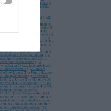
vében megbocsájtunk mindenkinek!
(
1
)
 emberi méltóságért díjat kapott Böjte
aba ferences szerzetes
(
1
)
Az
ztergomi főszékesegyház Téli-
polnájának mennyezeti freskója
(
1
)
az
k élet helye
(
1
)
az összefogás
ümölcs
(
1
)
az Ótörök néplélek üzen
(
1
)
 Úzok 7. leszármazotti ága a Magnak
(
1
)
bárány a világkarma hordozója
(
1
)
a
rány lelke üzen
(
1
)
a bárány tanítása
(
1
)
sillaglét tudati visszafejtése
(
1
)
a Dns
. rétege
(
1
)
a Dns 13. rétege kiépült
(
1
)
a
s 13. rétege most töltődik
(
1
)
a Dns 13.
tege tartalmazza a fénnyé válás
ormációit
(
1
)
a fátyol nem létező már
(
1
)
elelőségteljes Új emberi tudatért
(
2
)
a
lettes ének összekapcsolódásáért a
hető legmagasabb szinten
(
1
)
a
nyhazába való vissza jutás erősítésére
A Fénytest felvétele
(
1
)
A Fénytest
lvételének lépései
(
1
)
a Fényt választom
A Fény győzelméért!
(
1
)
A Fény mint
plálék
(
1
)
a fiúisten
(
1
)
a földi negyedik
menziós létsík 12. felhangján
(
1
)
a Föld
émántminőségének fokozatai
(
1
)
a Föld
émánt minőségének elérése
17.04.15.
(
1
)
a Föld újra szabad
(
1
)
A
gia Sophia
(
1
)
A Holdünnep diadala
(
1
)
ialakuló tobozmirigy felváltja az agyat
A kulcs a tudatosság emelkedéséhez
 anyagi vágyaitok elengedése
(
1
)
A
yarok Csillagdala (III. verzió)
(
1
)
A