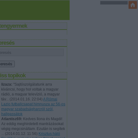
stengyermek
eresés
iss topikok
lizaza:
"Sajtószolgálatunk arra
kíváncsi, hogy hol voltak a magyar
rádió, a magyar televízió, a magyar
táv...
(
2014.01.16. 22:04
)
A Római
Lazio futballcsapat himnusza az 56-os
magyar szabadságharcról szól,
hallgassátok
Atlantisz69:
Kedves Ilona és Magdi!
Az eddig meghirdetett mantrázásokat
végig megcsináltam. Ezután is segítek
...
(
2014.01.12. 11:56
)
Krisztus háló