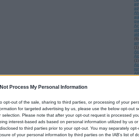
ag
ag
Ah
aj
gy
Aj
ak
akt
(
9
)
an
(
1
)
Ál
Ál
(
1
)
Ál
re
Al
Ke
ál
Not Process My Personal Information
áll
Má
Al
év
to opt-out of the sale, sharing to third parties, or processing of your per
Al
formation for targeted advertising by us, please use the below opt-out s
éb
Ur
r selection. Please note that after your opt-out request is processed y
tu
eing interest-based ads based on personal information utilized by us or
Am
am
disclosed to third parties prior to your opt-out. You may separately opt-
sz
losure of your personal information by third parties on the IAB’s list of
am
(
1
)