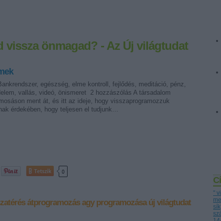
vissza önmagad? - Az Új világtudat
rmek
nkrendszer, egészség, elme kontroll, fejlődés, meditáció, pénz,
elem, vallás, videó, önismeret 2 hozzászólás A társadalom
osáson ment át, és itt az ideje, hogy visszaprogramozzuk
ak érdekében, hogy teljesen el tudjunk…
Tetszik
0
C
" 
me
szatérés
átprogramozás
agy programozása
új világtudat
sík
sz
14