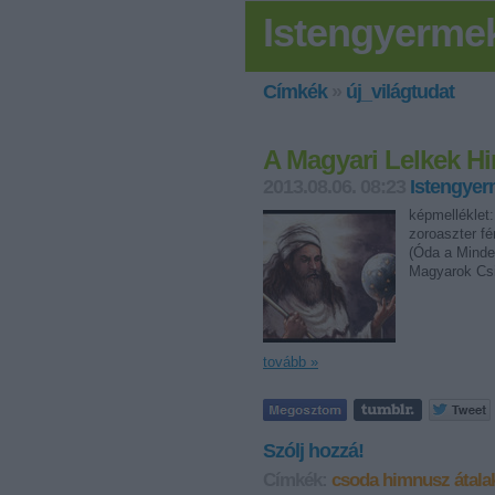
Istengyerme
Címkék
»
új_világtudat
A Magyari Lelkek Hi
2013.08.06. 08:23
Istengye
képmelléklet
zoroaszter f
(Óda a Mind
Magyarok C
tovább »
Szólj hozzá!
Címkék:
csoda
himnusz
átala