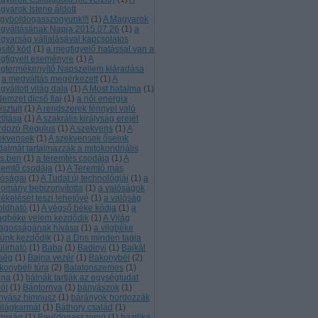
gyarok Istene áldott
gyboldogasszonyunk!!!
(
1
)
A Magyarok
gváltásának Napja 2015.07.26
(
1
)
a
gyarság vállalásával kapcsolatos
ősítő kód
(
1
)
a megfigyelő hatással van a
gfigyelt eseményre
(
1
)
A
gtermékenyítő Napszellem kiáradása
a megváltás megérkezett
(
1
)
A
váltott világ dala
(
1
)
A Most hatalma
(
1
)
Nemzet dicső fiai
(
1
)
a női energia
tisztult
(
1
)
A rendszerek fénnyel való
ztítása
(
1
)
A szakrális királyság erejét
rdozó Regulus
(
1
)
A szekvens
(
1
)
A
ekvensek
(
1
)
A szekvensek őseink
jdalmát tartalmazzák a mitokondriális
s.ben
(
1
)
a teremtés csodája
(
1
)
A
remtő csodája
(
1
)
A Teremtő más
lóságai
(
1
)
A Tudat új technológiái
(
1
)
a
domány bebizonyította
(
1
)
a valóságok
zékelését teszi lehetővé
(
1
)
a valóság
loldható
(
1
)
A végső béke kódja
(
1
)
a
lágbéke velem kezdődik
(
1
)
A Világ
lágosságának hívása
(
1
)
a vilgbéke
lünk kezdődik
(
1
)
a Dns minden tagja
ülírható
(
1
)
Baba
(
1
)
Badinyi
(
1
)
Bajkál
rség
(
1
)
Bajna vezér
(
1
)
Bakonybél
(
2
)
konybéli túra
(
2
)
Balatonszemes
(
1
)
lna
(
1
)
bálnák tartják az egységtudat
lót
(
1
)
Bántornya
(
1
)
bányászok
(
1
)
nyász himnusz
(
1
)
bárányok hordozzák
világkarmát
(
1
)
Báthory család
(
1
)
tprság
(
1
)
Bau(dogasszony)
(
1
)
bazilika