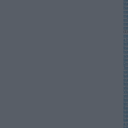
Ma
Na
me
ma
er
me
me
(
1
)
meg
a 
fel
tis
ho
sz
fá
Dn
Te
va
tu
ér
fe
vi
Vi
ve
fel
té
Ba
bá
há
bá
a 
bá