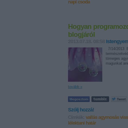
napi csoda
Hogyan programozd 
blogjáról
2013.07.18. 08:58
Istengye
7/14/2013 Ba
természetvéd
tömeges agym
magunkat ann
tovább »
Szólj hozzá!
Címkék:
vallás
agymosás
vis
lélektani határ