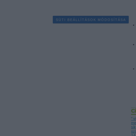
SÜTI BEÁLLÍTÁSOK MÓDOSÍTÁSA
C
" 
me
sík
sz
14