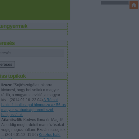
stengyermek
eresés
iss topikok
lizaza:
"Sajtószolgálatunk arra
kíváncsi, hogy hol voltak a magyar
rádió, a magyar televízió, a magyar
táv...
(
2014.01.16. 22:04
)
A Római
Lazio futballcsapat himnusza az 56-os
magyar szabadságharcról szól,
hallgassátok
Atlantisz69:
Kedves Ilona és Magdi!
Az eddig meghirdetett mantrázásokat
végig megcsináltam. Ezután is segítek
...
(
2014.01.12. 11:56
)
Krisztus háló