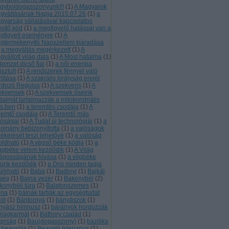
gyboldogasszonyunk!!!
(
1
)
A Magyarok
gváltásának Napja 2015.07.26
(
1
)
a
gyarság vállalásával kapcsolatos
ősítő kód
(
1
)
a megfigyelő hatással van a
gfigyelt eseményre
(
1
)
A
gtermékenyítő Napszellem kiáradása
a megváltás megérkezett
(
1
)
A
váltott világ dala
(
1
)
A Most hatalma
(
1
)
Nemzet dicső fiai
(
1
)
a női energia
tisztult
(
1
)
A rendszerek fénnyel való
ztítása
(
1
)
A szakrális királyság erejét
rdozó Regulus
(
1
)
A szekvens
(
1
)
A
ekvensek
(
1
)
A szekvensek őseink
jdalmát tartalmazzák a mitokondriális
s.ben
(
1
)
a teremtés csodája
(
1
)
A
remtő csodája
(
1
)
A Teremtő más
lóságai
(
1
)
A Tudat új technológiái
(
1
)
a
domány bebizonyította
(
1
)
a valóságok
zékelését teszi lehetővé
(
1
)
a valóság
loldható
(
1
)
A végső béke kódja
(
1
)
a
lágbéke velem kezdődik
(
1
)
A Világ
lágosságának hívása
(
1
)
a vilgbéke
lünk kezdődik
(
1
)
a Dns minden tagja
ülírható
(
1
)
Baba
(
1
)
Badinyi
(
1
)
Bajkál
rség
(
1
)
Bajna vezér
(
1
)
Bakonybél
(
2
)
konybéli túra
(
2
)
Balatonszemes
(
1
)
lna
(
1
)
bálnák tartják az egységtudat
lót
(
1
)
Bántornya
(
1
)
bányászok
(
1
)
nyász himnusz
(
1
)
bárányok hordozzák
világkarmát
(
1
)
Báthory család
(
1
)
tprság
(
1
)
Bau(dogasszony)
(
1
)
bazilika
beavatás
(
1
)
Beavató Istenanya
(
1
)