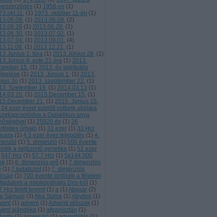
keszerződés
(
1
)
1956-os
(
1
)
73.okt.11.
(
1
)
1973. október 11-én
(
1
)
13.06.08.
(
1
)
2013.06.09.
(
2
)
13.06.26
(
1
)
2013.06.28.
(
1
)
13.06.30.
(
1
)
2013.07.02.
(
1
)
13.07.04.
(
1
)
2013.09.01.
(
4
)
13.11.08.
(
1
)
2013.12.21.
(
1
)
13.Június 1. túra
(
1
)
2013.Június 28.
(
1
)
13.Június 9. este 21 óra
(
1
)
2013.
cember 15.
(
1
)
2013. év spirituális
tékelése
(
1
)
2013. Június 1.
(
1
)
2013.
nius 3o
(
1
)
2013. szeptember 22.
(
1
)
13. Szetember 19.
(
1
)
2014.03.13
(
1
)
14.03.15.
(
1
)
2015.December 15.
(
1
)
15.December 21.
(
1
)
2015. Június 15.
24 ezer évvel ezelőtt voltunk utoljára
szekapcsolódva a Galaktikus anya
nőségével
(
1
)
25920 év
(
1
)
26
rföldes űrhajó
(
1
)
33 ezer
(
1
)
33 Hrz
liusra
(
1
)
4.5 ezer éves település
(
1
)
4.
menzió
(
1
)
5. dimenzió
(
1
)
500 évente
ródik a sejtszintű genetika
(
1
)
52 ezer
547 Hrz
(
1
)
57.7 Hrz
(
1
)
5x144.000
ek
(
1
)
6. dimenziós erő
(
1
)
7.dimenziós
ő
(
1
)
7.tudatszint
(
1
)
7. dimenziós
lóság
(
1
)
700 évente törtlődik a félelem
 fájdalom a mitokondriális Dns-ből
(
1
)
 Hrz felett teremt
(
1
)
a
(
1
)
Abasár
(
2
)
a Sámuel
(
3
)
Aba Soma
(
1
)
Abydos
(
1
)
vent
(
1
)
advent
(
1
)
Adventi időszak
(
1
)
vent ajándéka
(
1
)
afganisztán
(
1
)
harta
(
1
)
agresszió
(
1
)
agyagtábla
(
1
)