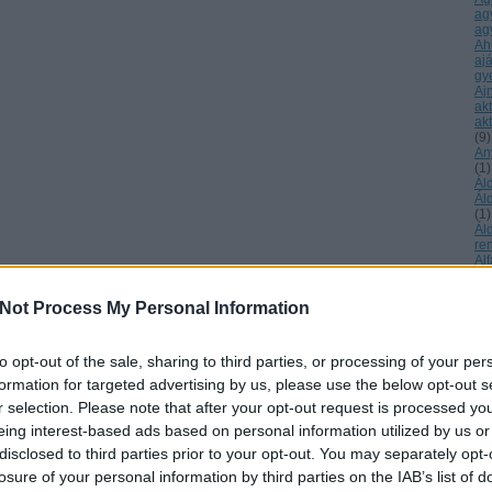
ag
ag
Ah
aj
gy
Aj
ak
akt
(
9
)
An
(
1
)
Ál
Ál
(
1
)
Ál
re
Al
Ke
ál
Not Process My Personal Information
áll
Ma
Al
év
to opt-out of the sale, sharing to third parties, or processing of your per
Al
formation for targeted advertising by us, please use the below opt-out s
éb
Ur
r selection. Please note that after your opt-out request is processed y
tu
eing interest-based ads based on personal information utilized by us or
Am
am
disclosed to third parties prior to your opt-out. You may separately opt-
sz
losure of your personal information by third parties on the IAB’s list of
am
(
1
)