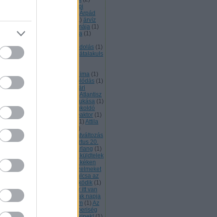
pádkori monostor
(
1
)
Árpád napi
gemlékezés
(
2
)
Árpád sáv
(
2
)
Árpád
rvonala
(
1
)
Arraragat
(
1
)
Arte
(
1
)
árvíz
asztás
(
1
)
Assisi Szent Ferec imája
(
1
)
tana Heliksz a felvirágzás kódja
(
1
)
thar
(
2
)
asztálsík
(
1
)
asztrál
(
1
)
tráltest
(
2
)
Ataisz
(
2
)
Ataiszi kódolás
(
1
)
aiszi magok
(
1
)
átalakulás
(
16
)
átalakuls
átalakultást segíti
(
1
)
átállt a
mloklebeny más valóságok
zékelésére
(
1
)
Atanykort segítő ima
(
1
)
élés
(
1
)
áthangolás
(
1
)
áthangolódás
(
1
)
lla a Hunok királya
(
1
)
Atilla nyári
llásterületén tartandó szer
(
1
)
Atlantisz
Atlantiszi mágia
(
1
)
Atlantisz bukása
(
1
)
lényegülés
(
1
)
átokoldás
(
1
)
átokoldó
öveg
(
2
)
atomerőmű
(
1
)
atomreaktor
(
1
)
programozás
(
1
)
Attila katonái
(
1
)
Attila
gykirály
(
1
)
Attila Nagykirály
(
2
)
VÁLTOZÁS
(
1
)
Átváltozás
(
1
)
átváltozás
4
)
Átvátozás
(
1
)
Atya
(
1
)
Augusztus 20.
aura
(
3
)
Aurum
(
1
)
Ausztrál barlang
(
1
)
lai Szent Tetéz
(
1
)
Az
(
1
)
azért küldtelek
Azovi szigetek
(
1
)
az agytörzs kéken
ágít
(
1
)
az amygdala üríti az érzelmeket
Az anyagból való kikódolás kulcsa az
elem
(
1
)
az apostoli korona működik
(
1
)
 Aranykor imája
(
1
)
az Aranykor itt van
Az egység megtapasztalásának napja
az ég ajándéka egy új program
(
1
)
Az
t virágának ősi titka
(
1
)
Az emberiség
vében megbocsájtunk mindenkinek!
(
1
)