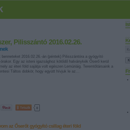
k
I
K
er, Pilisszántó 2016.02.26.
rmek
 benneteket 2016.02.26.-án (péntek) Pilisszántóra a gyógyító
 órakor. Egy az isteni igazsághoz kötődő halványkék Őserő kerül
ely az éteri föld sajátja volt egészen Lemúriáig. Teremtőtársaink a
Fr
ntesi Táltos dobkör, hogy együtt hívjuk le az…
Tetszik
0
vom az Őserőt
gyógyító csillag
éteri föld