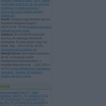
Ekvillibri, melyet a lelkes "blog" csapat
hívott létbe a 2014.01.09.-én mondott
mantrával. A mantra szövege: "
Köszönöm a sok csodát, melyből
Életem áll."
fefe85:
Tényleg maga Buddha fog ide
leszületni Magyarországra?
(
2013.12.02. 19:09
)
Buddha inkarnáció
várható hat nap múlva
Oddijana:
Én mindenről tudomást
szerzek, de valahogy mindenről
lemaradok. És nem tudom, hogy hol
tartok. Seg...
(
2013.10.30. 19:29
)
Hajviselet mint szakrális erő
Melegh Rózsa:
Nem tudom pontosan,
de kb. 2 hónappal ezelőtt
meditációban felemelkedtem, s
mutatták Magyarország ...
(
2013.09.11.
18:33
)
A gyors fejlődéshez: Danubiusz
parcialisz , Gamma S(z)urialis(z),
Estella Vita ergo Summ
ímkék
világot megváltó" kód
(
1
)
" Világ
gváltója " kód
(
1
)
-
(
1
)
10 illúzió
(
1
)
11
(
2
)
12.dimenzió
(
1
)
12.lérsík
(
1
)
12
álú Dns
(
1
)
13 rétegű Dns született
(
1
)
4000
(
1
)
174 ezer
(
1
)
1947. párizsi