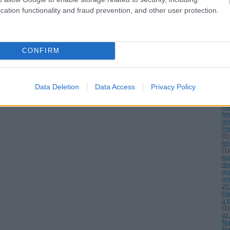
Az
cation functionality and fraud prevention, and other user protection.
Cs
es
ká
örö
gy
Az
CONFIRM
a 
bá
A c
13
Dn
Data Deletion
Data Access
Privacy Policy
ré
inf
A f
fe
le
Fé
(
1
)
fe
(
1
)
tá
di
gy
gy
20
Ha
a k
(
1
)
az
Mag
Ma