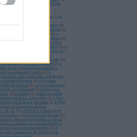
 emberi méltóságért díjat kapott Böjte
aba ferences szerzetes
(
1
)
Az
ztergomi főszékesegyház Téli-
polnájának mennyezeti freskója
(
1
)
az
k élet helye
(
1
)
az összefogás
ümölcs
(
1
)
az Ótörök néplélek üzen
(
1
)
 Úzok 7. leszármazotti ága a Magnak
(
1
)
bárány a világkarma hordozója
(
1
)
a
rány lelke üzen
(
1
)
a bárány tanítása
(
1
)
sillaglét tudati visszafejtése
(
1
)
a Dns
. rétege
(
1
)
a Dns 13. rétege kiépült
(
1
)
a
s 13. rétege most töltődik
(
1
)
a Dns 13.
tege tartalmazza a fénnyé válás
ormációit
(
1
)
a fátyol nem létező már
(
1
)
elelőségteljes Új emberi tudatért
(
2
)
a
lettes ének összekapcsolódásáért a
hető legmagasabb szinten
(
1
)
a
nyhazába való vissza jutás erősítésére
A Fénytest felvétele
(
1
)
A Fénytest
lvételének lépései
(
1
)
a Fényt választom
A Fény győzelméért!
(
1
)
A Fény mint
plálék
(
1
)
a fiúisten
(
1
)
a földi negyedik
menziós létsík 12. felhangján
(
1
)
a Föld
émántminőségének fokozatai
(
1
)
a Föld
émánt minőségének elérése
17.04.15.
(
1
)
a Föld újra szabad
(
1
)
A
gia Sophia
(
1
)
A Holdünnep diadala
(
1
)
ialakuló tobozmirigy felváltja az agyat
A kulcs a tudatosság emelkedéséhez
 anyagi vágyaitok elengedése
(
1
)
A
yarok Csillagdala (III. verzió)
(
1
)
A
gyarok Istene áldott