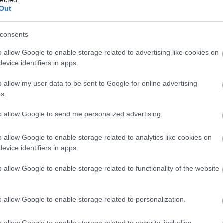
Ár
Out
me
vé
ap
consents
As
As
asz
o allow Google to enable storage related to advertising like cookies on
at
evice identifiers in apps.
(
1
)
ho
ér
o allow my user data to be sent to Google for online advertising
át
Ati
s.
szá
(
5
)
át
to allow Google to send me personalized advertising.
sz
át
na
o allow Google to enable storage related to analytics like cookies on
ÁT
(
1
evice identifiers in apps.
(
1
)
Avi
(
1
)
o allow Google to enable storage related to functionality of the website
vil
(
1
)
rz
az
o allow Google to enable storage related to personalization.
(
1
)
(
1
)
Éle
o allow Google to enable storage related to security, including
ne