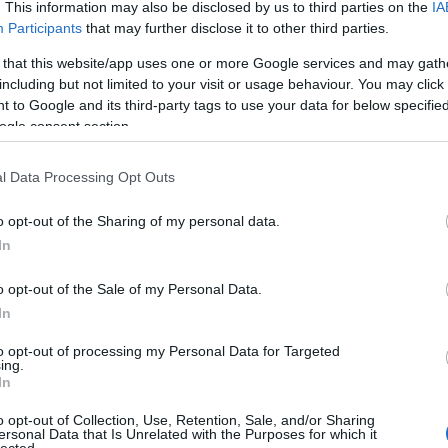
. This information may also be disclosed by us to third parties on the
IA
An
Participants
that may further disclose it to other third parties.
An
An
(
1
)
 that this website/app uses one or more Google services and may gath
Vit
including but not limited to your visit or usage behaviour. You may click 
Is
(
1
)
 to Google and its third-party tags to use your data for below specifi
Ant
ogle consent section.
Ar
ár
ap
Apo
l Data Processing Opt Outs
ap
ár
Ár
o opt-out of the Sharing of my personal data.
(
2
)
Ar
In
ar
vé
te
o opt-out of the Sale of my Personal Data.
ar
ar
In
te
ar
te
to opt-out of processing my Personal Data for Targeted
ar
ing.
ár
In
(
1
)
(
9
)
o opt-out of Collection, Use, Retention, Sale, and/or Sharing
Ar
ersonal Data that Is Unrelated with the Purposes for which it
Ar
lected.
(
1
)