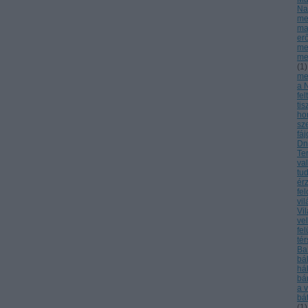
Na
me
ma
er
me
me
(
1
)
meg
a 
fel
tis
ho
sz
fá
Dn
Te
va
tu
ér
fe
vi
Vi
ve
fel
té
Ba
bá
há
bá
a 
bá
(
1
)