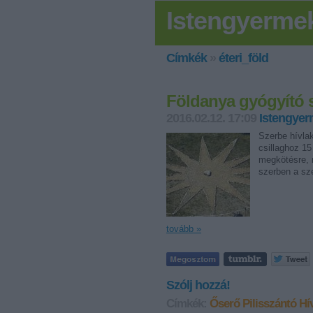
Istengyerme
Címkék
»
éteri_föld
Földanya gyógyító sz
2016.02.12. 17:09
Istengye
Szerbe hívlak
csillaghoz 15
megkötésre, m
szerben a sze
tovább »
Szólj hozzá!
Címkék:
Őserő
Pilisszántó
Hí