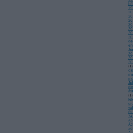
bé
19
20
20
20
20
20
20
20
de
ér
Jú
20
20
20
(
1
)
ös
mi
mé
Jú
di
átí
(
1
)
lél
er
va
és
747
Ab
Ád
ad
Ag