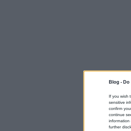
Blog -
Do 
If you wish 
sensitive in
confirm you
continue se
information 
further disc